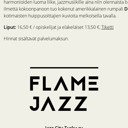
harmonioiden luoma liike, jazzmusiikille aina niin olennaista 
ilmettä kokoonpanoon tuo kokenut amerikkalainen rumpali
D
kotimaisten huippusoittajien kuvioita melkoisella tavalla.
Liput:
16,50 € / opiskelijat ja eläkeläiset 13,50 €,
Tiketti
Hinnat sisältävät palvelumaksun.
Jazz City Turku ry