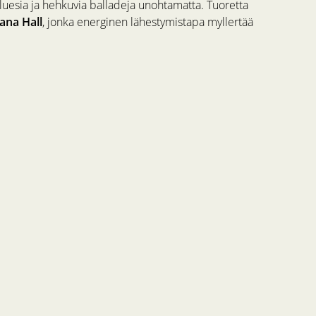
bluesia ja hehkuvia balladeja unohtamatta. Tuoretta
ana Hall
, jonka energinen lähestymistapa myllertää