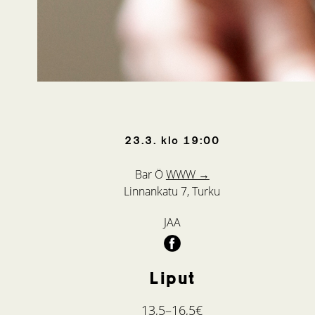
23.3.
klo
19:00
Bar Ö
WWW →
Linnankatu 7, Turku
JAA
Liput
13,5–16,5€