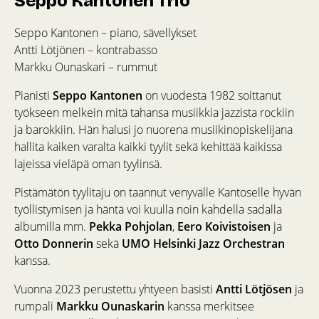
Seppo Kantonen Trio
Seppo Kantonen – piano, sävellykset
Antti Lötjönen – kontrabasso
Markku Ounaskari – rummut
Pianisti
Seppo Kantonen
on vuodesta 1982 soittanut
työkseen melkein mitä tahansa musiikkia jazzista rockiin
ja barokkiin. Hän halusi jo nuorena musiikinopiskelijana
hallita kaiken varalta kaikki tyylit sekä kehittää kaikissa
lajeissa vieläpä oman tyylinsä.
Pistämätön tyylitaju on taannut venyvälle Kantoselle hyvän
työllistymisen ja häntä voi kuulla noin kahdella sadalla
albumilla mm.
Pekka Pohjolan
,
Eero Koivistoisen
ja
Otto Donnerin
sekä
UMO Helsinki Jazz Orchestran
kanssa.
Vuonna 2023 perustettu yhtyeen basisti
Antti Lötjösen
ja
rumpali
Markku Ounaskarin
kanssa merkitsee