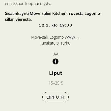
ennakkoon loppuunmyyty.
Sisäänkäynti Move-saliin Kitchenin ovesta Logomo-
sillan vierestä.
12.1.
klo
19:00
Move-sali, Logomo
WWW →
Junakatu 9, Turku
JAA
Liput
15–25 €
LIPPU.FI