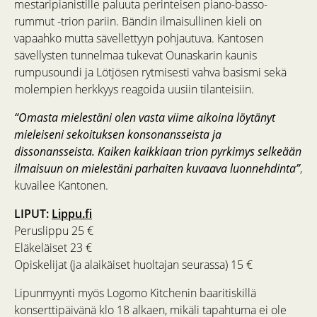
mestaripianistille paluuta perinteisen piano-basso-
rummut -trion pariin. Bändin ilmaisullinen kieli on
vapaahko mutta sävellettyyn pohjautuva. Kantosen
sävellysten tunnelmaa tukevat Ounaskarin kaunis
rumpusoundi ja Lötjösen rytmisesti vahva basismi sekä
molempien herkkyys reagoida uusiin tilanteisiin.
“Omasta mielestäni olen vasta viime aikoina löytänyt
mieleiseni sekoituksen konsonansseista ja
dissonansseista. Kaiken kaikkiaan trion pyrkimys selkeään
ilmaisuun on mielestäni parhaiten kuvaava luonnehdinta”
,
kuvailee Kantonen.
LIPUT:
Lippu.fi
Peruslippu 25 €
Eläkeläiset 23 €
Opiskelijat (ja alaikäiset huoltajan seurassa) 15 €
Lipunmyynti myös Logomo Kitchenin baaritiskillä
konserttipäivänä klo 18 alkaen, mikäli tapahtuma ei ole