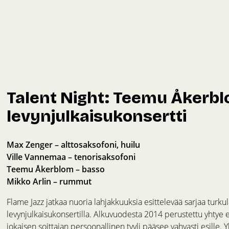
Talent Night: Teemu Åkerbl
levynjulkaisukonsertti
Max Zenger – alttosaksofoni, huilu
Ville Vannemaa – tenorisaksofoni
Teemu Åkerblom – basso
Mikko Arlin – rummut
Flame Jazz jatkaa nuoria lahjakkuuksia esittelevää sarjaa turk
levynjulkaisukonsertilla. Alkuvuodesta 2014 perustettu yhtye 
jokaisen soittajan persoonallinen tyyli pääsee vahvasti esille