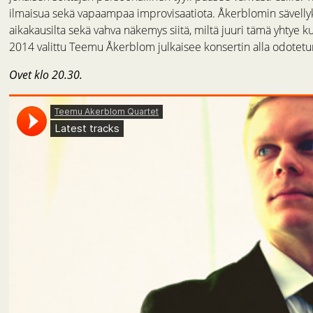
ilmaisua sekä vapaampaa improvisaatiota. Åkerblomin sävellyksi
aikakausilta sekä vahva näkemys siitä, miltä juuri tämä yhtye ku
2014 valittu Teemu Åkerblom julkaisee konsertin alla odotetu
Ovet klo 20.30.