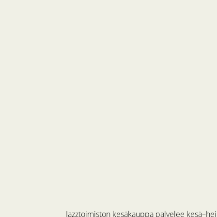
Jazztoimiston kesäkauppa palvelee kesä–hein