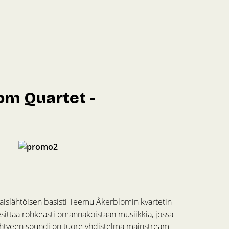
om Quartet -
ulaislähtöisen basisti Teemu Åkerblomin kvartetin
esittää rohkeasti omannäköistään musiikkia, jossa
. Yhtyeen soundi on tuore yhdistelmä mainstream-