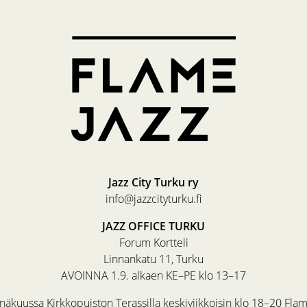
Jazz City Turku ry
info@jazzcityturku.fi
JAZZ OFFICE TURKU
Forum Kortteli
Linnankatu 11, Turku
AVOINNA 1.9. alkaen KE–PE klo 13–17
äkuussa Kirkkopuiston Terassilla keskiviikkoisin klo 18–20 Fla