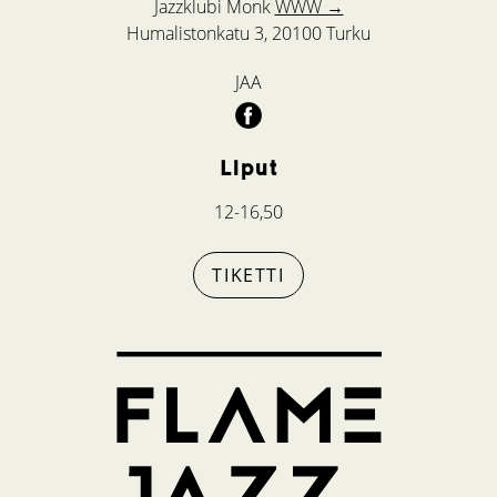
Jazzklubi Monk
WWW →
Humalistonkatu 3, 20100 Turku
JAA
Liput
12-16,50
TIKETTI