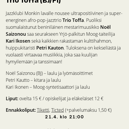
Trio Toffa (BJ/FI)
Jazzklubi Monkin lavalle nousee ultrapositiivinen ja super-
energinen afro-pop-jazztrio
Trio Toffa
. Puoliksi
suomalaistunut beniniläinen mestarimuusikko
Noël
Saizonou
saa seurakseen Yrjö-palkitun Moog-taiteilija
Kari Ikosen
sekä kaikkien rakastaman kulttihahmon,
huippukitaristi
Petri Kauton
. Tuloksena on kekseliästä ja
vuolaasti virtaavaa musiikkia, joka saa kuulijan
hymyilemään ja tanssimaan!
Noël Saizonou (BJ) – laulu ja lyömäsoittimet
Petri Kautto – kitara ja laulu
Kari Ikonen – Moog-syntetisaattori ja laulu
Liput:
ovelta 15 € / opiskelijat ja eläkeläiset 12 €
Ennakkoliput:
Tiketti
,
Ticted
(+palvelumaksu 1,50 €)
21.4.
klo
21:00