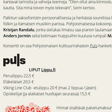
kantavat tarinoita ja vahvoja teemoja. ”Olen ollut aina kiinnost
kautta. Sitä minä toivon myös tekeväni”, Seim kertoo.
Palkitun saksofonistin persoonallisessa ja herkässä soundissa k
folkin ja itämaisen musiikin parissa. Pohjoismaisessa kokoonpa
Kristjan Randalu
, jonka sielukas ilmaisu saa pianon laulamaan
Anders Jormin
sekä kotimaan huippuihin kuuluva rumpali
Ma
Konsertti on osa Pohjoismaisen kulttuurirahaston
Puls
-hankett
LIPUT
Lippu.fi
Peruslippu 22,5 €
Eläkeläiset 20,5 €
Viking Line Club -etulippu 20 € (max 2 lippua / jäsen)
Opiskelijat (ja alaikäiset huoltajan seurassa) 15,5 €
Hinnat sisältävät palvelumaksun