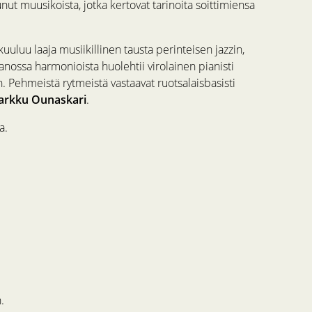
unut muusikoista, jotka kertovat tarinoita soittimiensa
uuluu laaja musiikillinen tausta perinteisen jazzin,
nossa harmonioista huolehtii virolainen pianisti
. Pehmeistä rytmeistä vastaavat ruotsalaisbasisti
rkku Ounaskari
.
a.
.