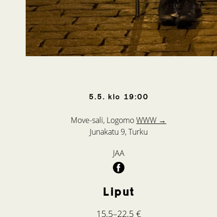
5.5.
klo
19:00
Move-sali, Logomo
WWW →
Junakatu 9, Turku
JAA
Liput
15,5–22,5 €