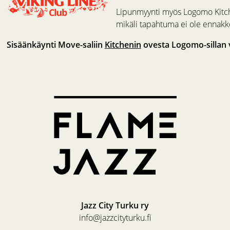
Lipunmyynti myös Logomo Kitchen
mikäli tapahtuma ei ole ennak
Sisäänkäynti Move-saliin
Kitchenin
ovesta Logomo-sillan v
Jazz City Turku ry
info@jazzcityturku.fi