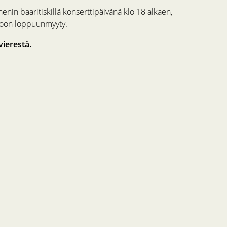
in baaritiskillä konserttipäivänä klo 18 alkaen,
koon loppuunmyyty.
ierestä.