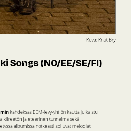
Kuva: Knut Bry
ki Songs (NO/EE/SE/FI)
imin
kahdeksas ECM-levy-yhtiön kautta julkaistu
aa kiireetön ja eteerinen tunnelma sekä
letyssä albumissa notkeasti soljuvat melodiat