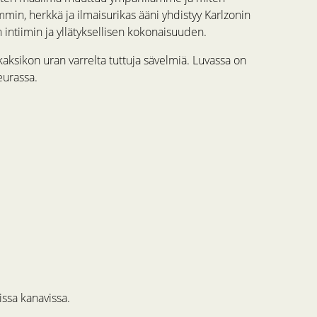
mmin, herkkä ja ilmaisurikas ääni yhdistyy Karlzonin
ntiimin ja yllätyksellisen kokonaisuuden.
kaksikon uran varrelta tuttuja sävelmiä. Luvassa on
eurassa.
issa kanavissa.