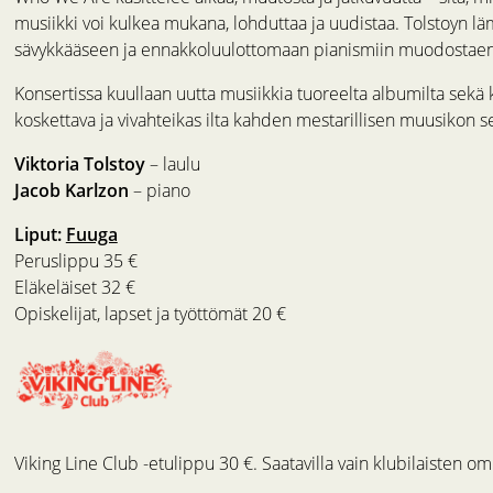
musiikki voi kulkea mukana, lohduttaa ja uudistaa. Tolstoyn lä
sävykkääseen ja ennakkoluulottomaan pianismiin muodostaen i
Konsertissa kuullaan uutta musiikkia tuoreelta albumilta sekä 
koskettava ja vivahteikas ilta kahden mestarillisen muusikon s
Viktoria Tolstoy
– laulu
Jacob Karlzon
– piano
Liput:
Fuuga
Peruslippu 35 €
Eläkeläiset 32 €
Opiskelijat, lapset ja työttömät 20 €
Viking Line Club -etulippu 30 €. Saatavilla vain klubilaisten om