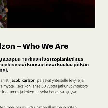
rlzon – Who We Are
oy saapuu Turkuun luottopianistinsa
henkisessä konsertissa kuuluu pitkän
ngi.
ianisti
Jacob Karlzon
, palaavat yhteiselle levylle ja
 myötä. Kaksikon lähes 30 vuotta jatkunut yhteistyö
 luottamus ja kokemus sekä hetkessä syttyvä
 miten maailma muuttuu ympärillämme ja miten