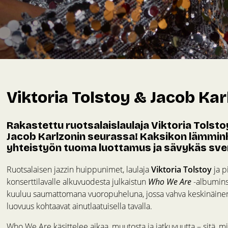
Viktoria Tolstoy & Jacob Ka
Rakastettu ruotsalaislaulaja Viktoria Tolst
Jacob Karlzonin seurassa! Kaksikon lämmin
yhteistyön tuoma luottamus ja sävykäs sve
Ruotsalaisen jazzin huippunimet, laulaja
Viktoria Tolstoy
ja p
konserttilavalle alkuvuodesta julkaistun
Who We Are
-albuminsa
kuuluu saumattomana vuoropuheluna, jossa vahva keskinäinen
luovuus kohtaavat ainutlaatuisella tavalla.
Who We Are käsittelee aikaa, muutosta ja jatkuvuutta – sitä,