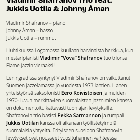
Vladimir Shafranov Trio feat.
Jukkis Uotila & Johnny Åman
Vladimir Shafranov – piano
Johnny Åman – basso
Jukkis Uotila – rummut
Huhtikuussa Logomossa kuullaan harvinaista herkkua, kun
mestaripianisti
Vladimir “Vova” Shafranov
tuo trionsa
Flame Jazzin vieraaksi!
Leningradissa syntynyt Vladimir Shafranov on vaikuttanut
Suomen jazzelämässä jo vuodesta 1973 lähtien. Hänen
yhteistyönsä saksofonisti
Eero Koivistoisen
ja muiden
1970- luvun merkittävien suomalaisten jazznimien kanssa
on dokumentoitu kattavasti tuon ajan levytyksille.
Shafranovin trio basisti
Pekka Sarmannon
ja rumpali
Jukkis Uotilan
kanssa oli aikanaan työllistetyimpiä
suomalaisia yhtyeitä. Erityiseen suosioon Shafranovin
levytykset ovat nousseet vuosituhannen vaihteessa