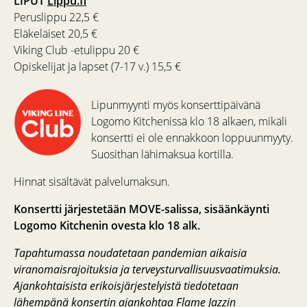
LIPUT
Lippu.fi
Peruslippu 22,5 €
Eläkeläiset 20,5 €
Viking Club -etulippu 20 €
Opiskelijat ja lapset (7-17 v.) 15,5 €
Lipunmyynti myös konserttipäivänä
Logomo Kitchenissä klo 18 alkaen, mikäli
konsertti ei ole ennakkoon loppuunmyyty.
Suosithan lähimaksua kortilla.
Hinnat sisältävät palvelumaksun.
Konsertti järjestetään MOVE-salissa, sisäänkäynti
Logomo Kitchenin ovesta klo 18 alk.
Tapahtumassa noudatetaan pandemian aikaisia
viranomaisrajoituksia ja terveysturvallisuusvaatimuksia.
Ajankohtaisista erikoisjärjestelyistä tiedotetaan
lähempänä konsertin ajankohtaa Flame Jazzin