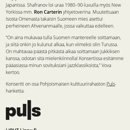
Japanissa. Shafranov loi uraa 1980–90-luvuilla myös New
Yorkissa mm.
Ron Carterin
yhtyetoverina. Muutettuaan
Isosta Omenasta takaisin Suomeen mies asettui
perheineen Ahvenanmaalle, jossa vaikuttaa edelleen.
“On aina mukavaa tulla Suomen mantereelle soittamaan,
ja siitä onkin jo kulunut alkaa, kun viimeksi olin Turussa.
On mahtavaa päästä pitkästä aikaa soittamaan Jukkiksen
kanssa, odotan sitä mielenkiinnolla! Konsertissa esitämme
pääasiassa minun sovituksiani jazzklassikoista,” Vova
kertoo.
Konsertti on osa Pohjoismaisen kulttuurirahaston
Puls
-
hanketta.