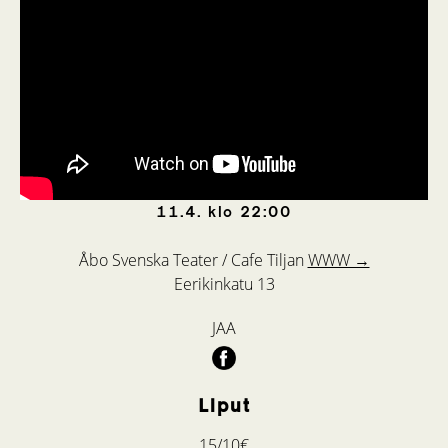
11.4.
klo
22:00
Åbo Svenska Teater / Cafe Tiljan
WWW →
Eerikinkatu 13
JAA
Liput
15/10€