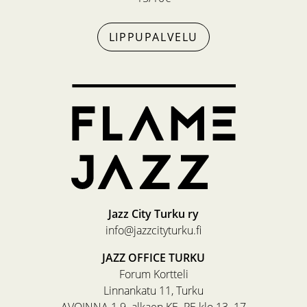
LIPPUPALVELU
Jazz City Turku ry
info@jazzcityturku.fi
JAZZ OFFICE TURKU
Forum Kortteli
Linnankatu 11, Turku
AVOINNA 1.9. alkaen KE–PE klo 13–17