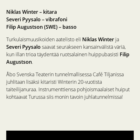
Niklas Winter – kitara
Severi Pyysalo – vibrafoni
Filip Augustson (SWE)
– basso
Turkulaismuusikoiden aatelisto eli
Niklas Winter
ja
Severi Pyysalo
saavat seurakseen kansainvälistä väriä,
kun illan trioa täydentää ruotsalainen huippubasisti
Filip
Augustson
.
Åbo Svenska Teaterin tunnelmallisessa Café Tiljanissa
juhlitaan lisäksi kitaristi Winterin 20-vuotista
taiteilijanuraa. Instrumenttiensa pohjoismaalaiset huiput
kohtaavat Turussa siis monin tavoin juhlatunnelmissa!