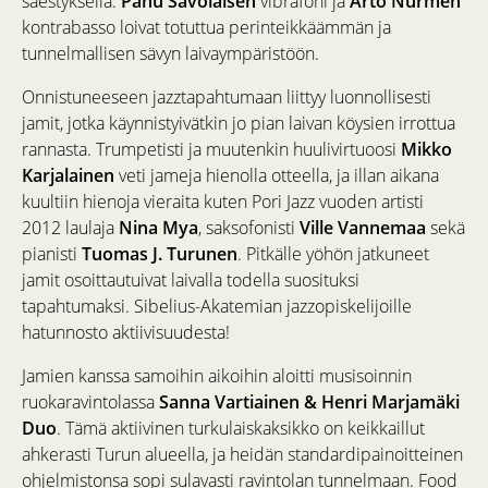
säestyksellä.
Panu Savolaisen
vibrafoni ja
Arto Nurmen
kontrabasso loivat totuttua perinteikkäämmän ja
tunnelmallisen sävyn laivaympäristöön.
Onnistuneeseen jazztapahtumaan liittyy luonnollisesti
jamit, jotka käynnistyivätkin jo pian laivan köysien irrottua
rannasta. Trumpetisti ja muutenkin huulivirtuoosi
Mikko
Karjalainen
veti jameja hienolla otteella, ja illan aikana
kuultiin hienoja vieraita kuten Pori Jazz vuoden artisti
2012 laulaja
Nina Mya
, saksofonisti
Ville Vannemaa
sekä
pianisti
Tuomas J. Turunen
. Pitkälle yöhön jatkuneet
jamit osoittautuivat laivalla todella suosituksi
tapahtumaksi. Sibelius-Akatemian jazzopiskelijoille
hatunnosto aktiivisuudesta!
Jamien kanssa samoihin aikoihin aloitti musisoinnin
ruokaravintolassa
Sanna Vartiainen & Henri Marjamäki
Duo
. Tämä aktiivinen turkulaiskaksikko on keikkaillut
ahkerasti Turun alueella, ja heidän standardipainoitteinen
ohjelmistonsa sopi sulavasti ravintolan tunnelmaan. Food