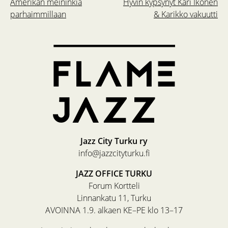
Amerikan meininkiä
Hyvin kypsynyt Kari Ikonen
parhaimmillaan
& Karikko vakuutti
Jazz City Turku ry
info@jazzcityturku.fi
JAZZ OFFICE TURKU
Forum Kortteli
Linnankatu 11, Turku
AVOINNA 1.9. alkaen KE–PE klo 13–17