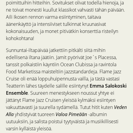
poimittuihin hitteihin. Sovitukset olivat todella hienoja, ja
ne toivat monesti kuullut klassikot vahvasti tähän päivään.
Aili Ikosen rennon varma esiintyminen, taitava
äänenkäyttö ja intensiiviset tulkinnat kruunasivat
kokonaisuuden, ja monet pitivätkin konserttia risteilyn
kohokohtana!
Sunnuntai-iltapäivää jatkettiin pitkälti siitä mihin
edellisenä iltana jäätiin. Jamit pyörivät Joe´s Placessa,
tanssit polkaistiin käyntiin Ocean Clubissa ja ravintola
Food Marketissa maisteltiin jazzstandardeja. Flame Jazz
Cruise oli enää loppuhuipennusta vailla, ja tästä vastasi
Teatterin lähes täydelle salille esiintynyt
Emma Salokoski
Ensemble
. Suureen menestykseen noussut yhtye ei
jättänyt Flame Jazz Cruisen yleisöä kylmäksi esiintyen
vakuuttavasti ja suurella sydämellä. Tutut hitit kuten
Veden
Alla
yhdistyivät tuoreen
Valoa Pimeään
-albumin
uutuuksiin, ja salista poistui tyytyväistä ja musiikillisesti
varsin kylläistä yleisöä.