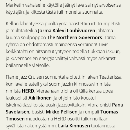
Marketin vähäiselle käytölle jäänyt lava sai nyt arvoisensa
käyttäjän, ja kiitosta tästä tuli monelta suunnalta.
Kellon lähentyessä puolta yötä päästettiin irti trumpetisti
ja multitaiteilija
Jorma Kalevi Louhivuoren
johtama
kuuma soulpoppoo
The Northern Governors
. Tämä
ryhmä on ehdottomasti maineensa veroinen! Tiivis
keikkatahti on hitsannut yhtyeen todella tiukkaan iskuun,
ja kuvernöörien energia välittyi vahvasti myös ankarasti
bailanneelle yleisölle.
Flame Jazz Cruisen sunnuntai aloitettiin laivan Teatterissa,
kun lavalle asteli yksi suomijazzin kiinnostavimmista
nimistä
HERD
. Vieraanaan triolla oli tällä kertaa upea
laulusolisti
Aili Ikonen
, ja ohjelmisto koostui
iskelmäklassikoista uusin jazzsovituksin. Vibrafonisti
Panu
Savolaisen,
basisti
Mikko Pellisen
ja rumpali
Tuomas
Timosen
muodostama HERD osoitti tulkinnoillaan
syvällistä näkemystä mm.
Laila Kinnusen
tuotannosta