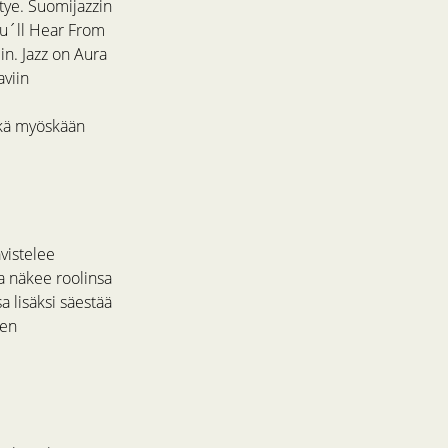
tye. Suomijazzin
ou´ll Hear From
in. Jazz on Aura
aviin
ikä myöskään
vistelee
ja näkee roolinsa
a lisäksi säestää
een