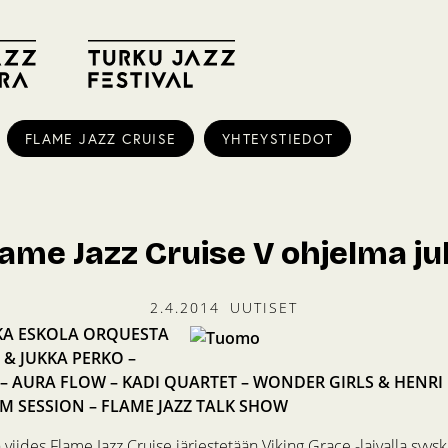
FLAME JAZZ CRUISE
YHTEYSTIEDOT
lame Jazz Cruise V ohjelma jul
2.4.2014
UUTISET
KA ESKOLA ORQUESTA
 & JUKKA PERKO –
 – AURA FLOW – KADI QUARTET – WONDER GIRLS & HENRI
AM SESSION – FLAME JAZZ TALK SHOW
 viides Flame Jazz Cruise järjestetään Viking Grace -laivalla syys