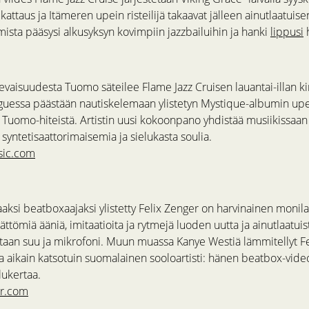
ikattaus ja Itämeren upein risteilijä takaavat jälleen ainutlaatuise
ista pääsysi alkusyksyn kovimpiin jazzbailuihin ja hanki
lippusi
h
evaisuudesta Tuomo säteilee Flame Jazz Cruisen lauantai-illan 
guessa päästään nautiskelemaan ylistetyn Mystique-albumin upe
a Tuomo-hiteistä. Artistin uusi kokoonpano yhdistää musiikissaan
a syntetisaattorimaisemia ja sielukasta soulia.
ic.com
aksi beatboxaajaksi ylistetty Felix Zenger on harvinainen monil
ättömiä ääniä, imitaatioita ja rytmejä luoden uutta ja ainutlaatui
taan suu ja mikrofoni. Muun muassa Kanye Westiä lämmitellyt F
 aikain katsotuin suomalainen sooloartisti: hänen beatbox-video
lukertaa.
er.com