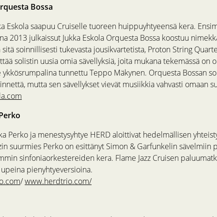
Orquesta Bossa
ka Eskola saapuu Cruiselle tuoreen huippuyhtyeensä kera. Ens
a 2013 julkaissut Jukka Eskola Orquesta Bossa koostuu nimekk
a sitä soinnillisesti tukevasta jousikvartetista, Proton String Quart
ää solistin uusia omia sävellyksiä, joita mukana tekemässä on ol
ykkösrumpalina tunnettu Teppo Mäkynen. Orquesta Bossan soin
innettä, mutta sen sävellykset vievät musiikkia vahvasti omaan s
la.com
Perko
kka Perko ja menestysyhtye HERD aloittivat hedelmällisen yhteist
in suurmies Perko on esittänyt Simon & Garfunkelin sävelmiin 
mmin sinfoniaorkestereiden kera. Flame Jazz Cruisen paluumatka
a upeina pienyhtyeversioina.
o.com
/
www.herdtrio.com/