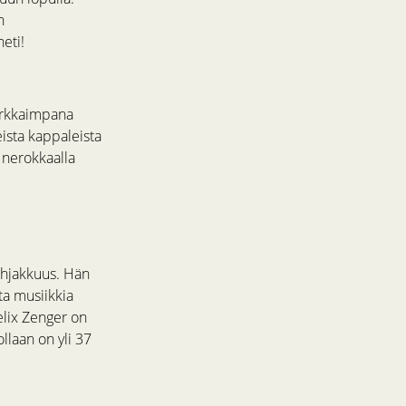
n
eti!
kirkkaimpana
ista kappaleista
 nerokkaalla
ahjakkuus. Hän
sta musiikkia
elix Zenger on
llaan on yli 37