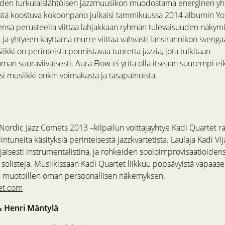
iden turkulaislähtöisen jazzmuusikon muodostama energinen yh
istä koostuva kokoonpano julkaisi tammikuussa 2014 albumin Y
ensä perusteella viittaa lahjakkaan ryhmän tulevaisuuden näkymi
, ja yhtyeen käyttämä murre viittaa vahvasti länsirannikon svenga
ikki on perinteistä ponnistavaa tuoretta jazzia, jota tulkitaan
man suoraviivaisesti. Aura Flow ei yritä olla itseään suurempi e
si musiikki onkin voimakasta ja tasapainoista.
rdic Jazz Comets 2013 –kilpailun voittajayhtye Kadi Quartet ra
iintuneita käsityksiä perinteisestä jazzkvartetista. Laulaja Kadi Vi
jaisesti instrumentalistina, ja rohkeiden sooloimprovisaatioidens
 solisteja. Musiikissaan Kadi Quartet liikkuu popsävyistä vapaas
n muotoillen oman persoonallisen näkemyksen.
et.com
& Henri Mäntylä