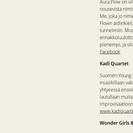
Aura Flow on vi
nousevista nim
Me, joka jo nim
Flown äidinkieli
tunnelmiin. Musi
ennakkoluulotto
pienempi, ja sik
Facebook
Kadi Quartet
Suomen Young No
musiikillaan vak
yhtyeessä ensisi
laulullaan muita
improvisaatioo
www.kadiquart
Wonder Girls 