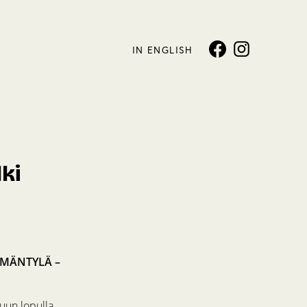
IN ENGLISH
ki
 MÄNTYLÄ –
kuun lopulla.