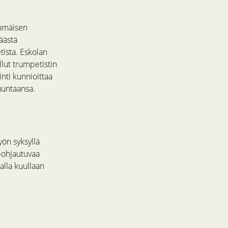
immäisen
äästä
etista. Eskolan
lut trumpetistin
ti kunnioittaa
uuntaansa.
yön syksyllä
pohjautuvaa
lla kuullaan