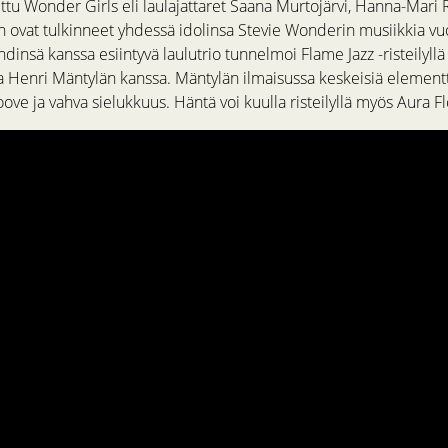
tu Wonder Girls eli laulajattaret Saana Murtojärvi, Hanna-Mari R
n ovat tulkinneet yhdessä idolinsa Stevie Wonderin musiikkia v
insä kanssa esiintyvä laulutrio tunnelmoi Flame Jazz -risteilyll
sa Henri Mäntylän kanssa. Mäntylän ilmaisussa keskeisiä element
oove ja vahva sielukkuus. Häntä voi kuulla risteilyllä myös Aura F