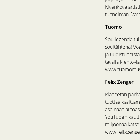
Kivenkova artist
tunnelman. Varm
Tuomo
Soullegenda tul
soultähtenä! Vo
ja uudistuneist
tavalla kiehtovi
www.tuomomus
Felix Zenger
Planeetan parha
tuottaa käsittäm
aseinaan ainoas
YouTuben kautta
miljoonaa katse
www.felixzeng