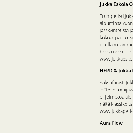
Jukka Eskola 
Trumpetisti Juk
albuminsa vuonn
jazzkvintetistä j
kokoonpano esitt
ohella maamme 
bossa nova -per
www.jukkaesko
HERD & Jukka 
Saksofonisti Ju
2013. Suomijazz
ohjelmistoa aie
näitä klassikoit
www.jukkaperk
Aura Flow