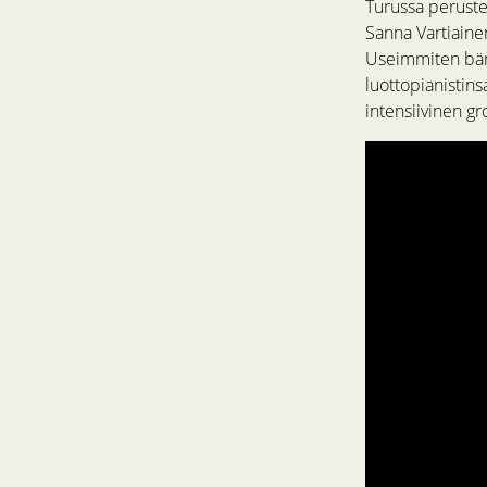
Turussa perustet
Sanna Vartiaine
Useimmiten bänd
luottopianistin
intensiivinen gr