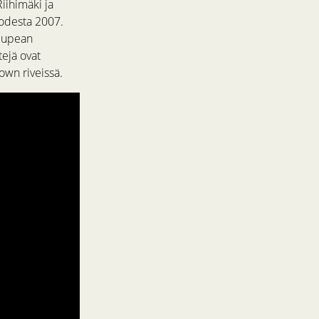
iihimäki ja
uodesta 2007.
ä upean
tejä ovat
lown riveissä.