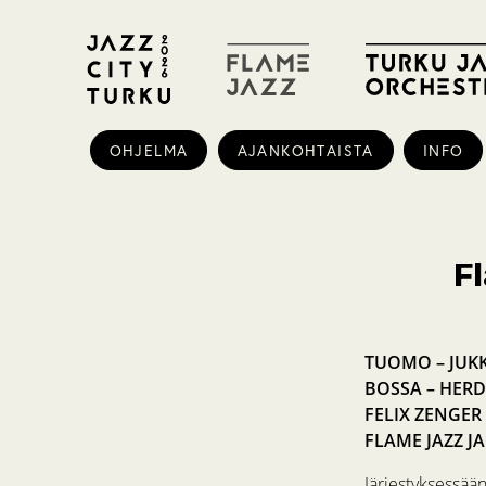
OHJELMA
AJANKOHTAISTA
INFO
F
TUOMO – JUK
BOSSA – HERD
FELIX ZENGER
FLAME JAZZ J
Järjestyksessään