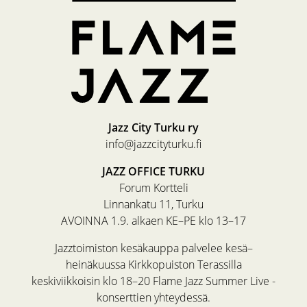
Jazz City Turku ry
info@jazzcityturku.fi
JAZZ OFFICE TURKU
Forum Kortteli
Linnankatu 11, Turku
AVOINNA 1.9. alkaen KE–PE klo 13–17
Jazztoimiston kesäkauppa palvelee kesä–
heinäkuussa Kirkkopuiston Terassilla
keskiviikkoisin klo 18–20 Flame Jazz Summer Live -
konserttien yhteydessä.