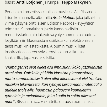
basisti
Antti Lötjönen
ja rumpali
Teppo Mäkynen
.
Perjantain konsertissa kuullaan musiikkia Aki Rissanen
Trion kolmannelta albumilta
Art In Motion
, joka julkaistiin
viime syksynä brittiläisen Edition Records -levy-yhtiön
toimesta. Suomalaisen jazzin kansainvälisiin
menestystarinoihin lukeutuva yhtye ammentaa uudella
levyllään niin klassisesta musiikista kuin elektronisen
tanssimusiikin estetiikasta. Albumin musiikilliset
inspiraation lähteet voivat ensi alkuun vaikuttaa
kaukaisilta, jopa vastakkaisilta.
”Nämä genret ovat olleet osa ilmaisuani koko jazzpianistin
urani ajan. Opiskelin pitkään klassista pianonsoittoa,
mutta samanaikaisesti olen ollut kiinnostunut elektronisen
musiikin tekemisestä. Kun ryhdyin keräämään materiaalia
uudelle triolevylle, huomasin palaavani kappaleisiin,
rytmeihin ja melodioihin, joita kuulin ja soitin ollessani
nuori”
, Rissanen avaa vaikutteita uutuusalbumin takaa.