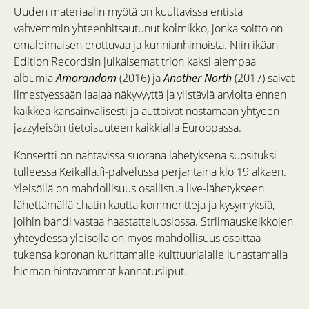
Uuden materiaalin myötä on kuultavissa entistä
vahvemmin yhteenhitsautunut kolmikko, jonka soitto on
omaleimaisen erottuvaa ja kunnianhimoista. Niin ikään
Edition Recordsin julkaisemat trion kaksi aiempaa
albumia
Amorandom
(2016) ja
Another North
(2017) saivat
ilmestyessään laajaa näkyvyyttä ja ylistäviä arvioita ennen
kaikkea kansainvälisesti ja auttoivat nostamaan yhtyeen
jazzyleisön tietoisuuteen kaikkialla Euroopassa.
Konsertti on nähtävissä suorana lähetyksenä suosituksi
tulleessa Keikalla.fi-palvelussa perjantaina klo 19 alkaen.
Yleisöllä on mahdollisuus osallistua live-lähetykseen
lähettämällä chatin kautta kommentteja ja kysymyksiä,
joihin bändi vastaa haastatteluosiossa. Striimauskeikkojen
yhteydessä yleisöllä on myös mahdollisuus osoittaa
tukensa koronan kurittamalle kulttuurialalle lunastamalla
hieman hintavammat kannatusliput.