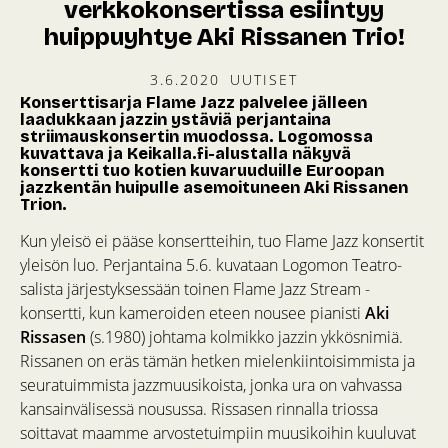
verkkokonsertissa esiintyy
huippuyhtye Aki Rissanen Trio!
3.6.2020
UUTISET
Konserttisarja Flame Jazz palvelee jälleen
laadukkaan jazzin ystäviä perjantaina
striimauskonsertin muodossa. Logomossa
kuvattava ja Keikalla.fi-alustalla näkyvä
konsertti tuo kotien kuvaruuduille Euroopan
jazzkentän huipulle asemoituneen Aki Rissanen
Trion.
Kun yleisö ei pääse konsertteihin, tuo Flame Jazz konsertit
yleisön luo. Perjantaina 5.6. kuvataan Logomon Teatro-
salista järjestyksessään toinen Flame Jazz Stream -
konsertti, kun kameroiden eteen nousee pianisti
Aki
Rissasen
(s.1980) johtama kolmikko jazzin ykkösnimiä.
Rissanen on eräs tämän hetken mielenkiintoisimmista ja
seuratuimmista jazzmuusikoista, jonka ura on vahvassa
kansainvälisessä nousussa. Rissasen rinnalla triossa
soittavat maamme arvostetuimpiin muusikoihin kuuluvat