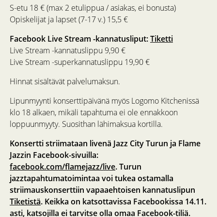
S-etu 18 € (max 2 etulippua / asiakas, ei bonusta)
Opiskelijat ja lapset (7-17 v.) 15,5 €
Facebook Live Stream -kannatusliput:
Tiketti
Live Stream -kannatuslippu 9,90 €
Live Stream -superkannatuslippu 19,90 €
Hinnat sisältävät palvelumaksun.
Lipunmyynti konserttipäivänä myös Logomo Kitchenissä
klo 18 alkaen, mikäli tapahtuma ei ole ennakkoon
loppuunmyyty. Suosithan lähimaksua kortilla.
Konsertti striimataan livenä Jazz City Turun ja Flame
Jazzin Facebook-sivuilla:
facebook.com/flamejazz/live
. Turun
jazztapahtumatoimintaa voi tukea ostamalla
striimauskonserttiin vapaaehtoisen kannatuslipun
Tiketistä
. Keikka on katsottavissa Facebookissa 14.11.
asti, katsojilla ei tarvitse olla omaa Facebook-tiliä.