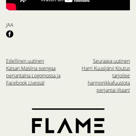
JAA
Edellinen uutinen
Seuraava uutinen
Kaisan Masiina svengaa
Harri Kuusijärvi Koutus
perjantaina Logomossa ja
tarjoilee
Facebook Livessä!
harmonikkafuusiota
perjantai-iltaan!