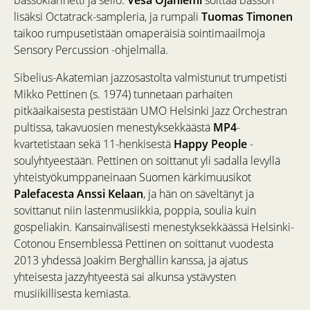
lisäksi Octatrack-sampleria, ja rumpali
Tuomas Timonen
taikoo rumpusetistään omaperäisiä sointimaailmoja
Sensory Percussion -ohjelmalla.
Sibelius-Akatemian jazzosastolta valmistunut trumpetisti
Mikko Pettinen (s. 1974) tunnetaan parhaiten
pitkäaikaisesta pestistään UMO Helsinki Jazz Orchestran
pultissa, takavuosien menestyksekkäästä
MP4
-
kvartetistaan sekä 11-henkisestä
Happy People
-
soulyhtyeestään. Pettinen on soittanut yli sadalla levyllä
yhteistyökumppaneinaan Suomen kärkimuusikot
Palefacesta
Anssi Kelaan
, ja hän on säveltänyt ja
sovittanut niin lastenmusiikkia, poppia, soulia kuin
gospeliakin. Kansainvälisesti menestyksekkäässä Helsinki-
Cotonou Ensemblessä Pettinen on soittanut vuodesta
2013 yhdessä Joakim Berghällin kanssa, ja ajatus
yhteisesta jazzyhtyeestä sai alkunsa ystävysten
musiikillisesta kemiasta.