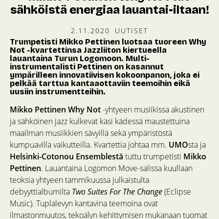
sähköistä energiaa lauantai-iltaan!
2.11.2020
UUTISET
Trumpetisti Mikko Pettinen luotsaa tuoreen Why
Not -kvartettinsa Jazzliiton kiertueella
lauantaina Turun Logomoon. Multi-
instrumentalisti Pettinen on kasannut
ympärilleen innovatiivisen kokoonpanon, joka ei
pelkää tarttua kantaaottaviin teemoihin eikä
uusiin instrumentteihin.
Mikko Pettinen Why Not
-yhtyeen musiikissa akustinen
ja sähköinen jazz kulkevat käsi kädessä maustettuina
maailman musiikkien sävyillä sekä ympäristöstä
kumpuavilla vaikutteilla. Kvartettia johtaa mm.
UMO
sta ja
Helsinki-Cotonou Ensemblestä
tuttu trumpetisti
Mikko
Pettinen
. Lauantaina Logomon Move-salissa kuullaan
teoksia yhtyeen tammikuussa julkaistulta
debyyttialbumilta
Two Suites For The Change
(Eclipse
Music). Tuplalevyn kantavina teemoina ovat
ilmastonmuutos, tekoälyn kehittymisen mukanaan tuomat