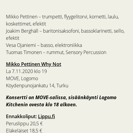
Mikko Pettinen – trumpetti, flyygelitorvi, kornetti, laulu,
koskettimet, efektit
Joakim Berghäll – baritonisaksofoni, bassoklarinetti, sello,
efektit
Vesa Ojaniemi – basso, elektroniikka
Tuomas Timonen – rummut, Sensory Percussion
Mikko Pettinen Why Not
La 7.11.2020 klo 19
MOVE, Logomo
Köydenpunojankatu 14, Turku
Konsertti on MOVE-salissa, sisäänkäynti Logomo
Kitchenin ovesta klo 18 alkaen.
Ennakkoliput:
Lippu.fi
Peruslippu 20,5 €
Eläkeläiset 18,5 €