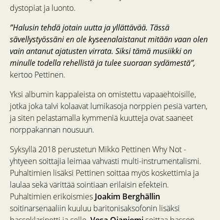
dystopiat ja luonto.
”Halusin tehdä jotain uutta ja yllättävää. Tässä
sävellystyössäni en ole kyseenalaistanut mitään vaan olen
vain antanut ajatusten virrata. Siksi tämä musiikki on
minulle todella rehellistä ja tulee suoraan sydämestä”,
kertoo Pettinen.
Yksi albumin kappaleista on omistettu vapaaehtoisille,
jotka joka talvi kolaavat lumikasoja norppien pesiä varten,
ja siten pelastamalla kymmeniä kuutteja ovat saaneet
norppakannan nousuun.
Syksyllä 2018 perustetun Mikko Pettinen Why Not -
yhtyeen soittajia leimaa vahvasti multi-instrumentalismi.
Puhaltimien lisäksi Pettinen soittaa myös koskettimia ja
laulaa sekä värittää sointiaan erilaisin efektein.
Puhaltimien erikoismies
Joakim Berghällin
soitinarsenaaliin kuuluu baritonisaksofonin lisäksi
bassoklarinetti ja sello.
Vesa Ojaniemi
soittaa basson