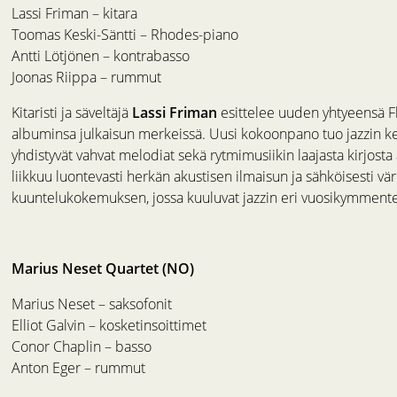
Lassi Friman – kitara
Toomas Keski-Säntti – Rhodes-piano
Antti Lötjönen – kontrabasso
Joonas Riippa – rummut
Kitaristi ja säveltäjä
Lassi Friman
esittelee uuden yhtyeensä F
albuminsa julkaisun merkeissä. Uusi kokoonpano tuo jazzin ken
yhdistyvät vahvat melodiat sekä rytmimusiikin laajasta kirjost
liikkuu luontevasti herkän akustisen ilmaisun ja sähköisesti vä
kuuntelukokemuksen, jossa kuuluvat jazzin eri vuosikymment
Marius Neset Quartet (NO)
Marius Neset – saksofonit
Elliot Galvin – kosketinsoittimet
Conor Chaplin – basso
Anton Eger – rummut