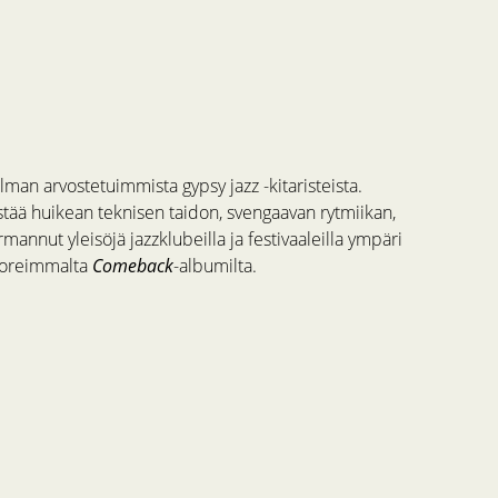
an arvostetuimmista gypsy jazz -kitaristeista.
istää huikean teknisen taidon, svengaavan rytmiikan,
annut yleisöjä jazzklubeilla ja festivaaleilla ympäri
tuoreimmalta
Comeback
-albumilta.