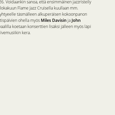
. Voidaankin sanoa, että ensimmäinen jazzristeily
 lokakuun Flame Jazz Cruisella kuullaan mm.
yhtyeelle täsmälleen alkuperäisen kokoonpanon
tispäivien ohella myös
Miles Davisin
ja
John
alilla koetaan konserttien lisäksi jälleen myös läpi
livemusiikin kera.