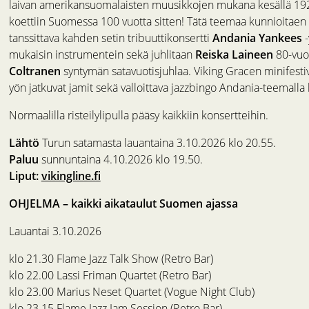
laivan amerikansuomalaisten muusikkojen mukana kesällä 1926
koettiin Suomessa 100 vuotta sitten! Tätä teemaa kunnioitaen
tanssittava kahden setin tribuuttikonsertti
Andania Yankees
-
mukaisin instrumentein sekä juhlitaan
Reiska Laineen
80-vuo
Coltranen
syntymän satavuotisjuhlaa. Viking Gracen minifestiva
yön jatkuvat jamit sekä valloittava jazzbingo Andania-teemalla 
Normaalilla risteilylipulla pääsy kaikkiin konsertteihin.
Lähtö
Turun satamasta lauantaina 3.10.2026 klo 20.55.
Paluu
sunnuntaina 4.10.2026 klo 19.50.
Liput:
vikingline.fi
OHJELMA – kaikki aikataulut Suomen ajassa
Lauantai 3.10.2026
klo 21.30 Flame Jazz Talk Show (Retro Bar)
klo 22.00 Lassi Friman Quartet (Retro Bar)
klo 23.00 Marius Neset Quartet (Vogue Night Club)
klo 23.15 Flame Jazz Jam Session (Retro Bar)