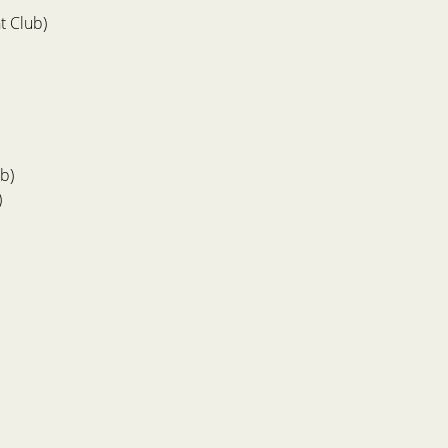
t Club)
b)
)