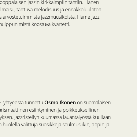
oppalaisen jazzin kirkkaimpiin tähtiin. Hänen
 ilmaisu, tarttuva melodisuus ja ennakkoluuloton
a arvostetuimmista jazzmuusikoista. Flame Jazz
huippunimistä koostuva kvartetti.
e
-yhtyeestä tunnettu
Osmo Ikonen
on suomalaisen
arismaattinen esiintyminen ja poikkeuksellinen
yksen. Jazzristeilyn kuumassa lauantaiyössä kuullaan
huolella valittuja suosikkeja soulmusiikin, popin ja