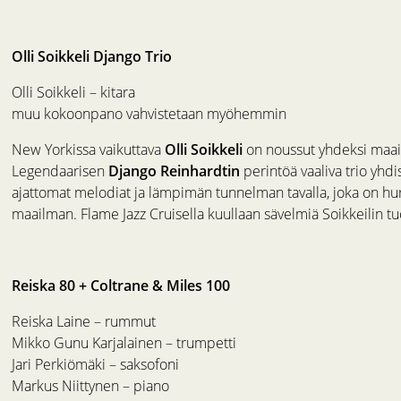
Olli Soikkeli Django Trio
Olli Soikkeli – kitara
muu kokoonpano vahvistetaan myöhemmin
New Yorkissa vaikuttava
Olli Soikkeli
on noussut yhdeksi maailm
Legendaarisen
Django Reinhardtin
perintöä vaaliva trio yhd
ajattomat melodiat ja lämpimän tunnelman tavalla, joka on hurm
maailman. Flame Jazz Cruisella kuullaan sävelmiä Soikkeilin 
Reiska 80 + Coltrane & Miles 100
Reiska Laine – rummut
Mikko Gunu Karjalainen – trumpetti
Jari Perkiömäki – saksofoni
Markus Niittynen – piano