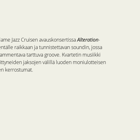
lame Jazz Cruisen avauskonsertissa
Alteration
-
tälle raikkaan ja tunnistettavan soundin, jossa
a ammentava tarttuva groove. Kvartetin musiikki
rittyneiden jaksojen välillä luoden moniulotteisen
en kerrostumat.