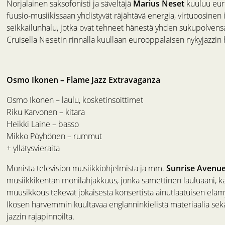
Norjalainen saksofonisti ja säveltäjä
Marius Neset
kuuluu euro
fuusio-musiikissaan yhdistyvät räjähtävä energia, virtuoosinen
seikkailunhalu, jotka ovat tehneet hänestä yhden sukupolvens
Cruisella Nesetin rinnalla kuullaan eurooppalaisen nykyjazzin 
Osmo Ikonen – Flame Jazz Extravaganza
Osmo Ikonen – laulu, kosketinsoittimet
Riku Karvonen – kitara
Heikki Laine – basso
Mikko Pöyhönen – rummut
+ yllätysvieraita
Monista television musiikkiohjelmista ja mm.
Sunrise Avenu
musiikkikentän monilahjakkuus, jonka samettinen lauluääni, k
muusikkous tekevät jokaisesta konsertista ainutlaatuisen eläm
Ikosen harvemmin kuultavaa englanninkielistä materiaalia sekä 
jazzin rajapinnoilta.