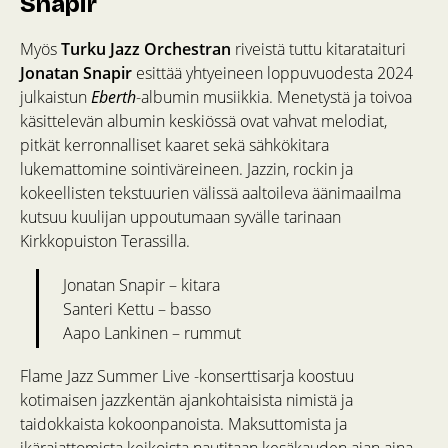
Snapir
Myös
Turku Jazz Orchestran
riveistä tuttu kitarataituri
Jonatan Snapir
esittää yhtyeineen loppuvuodesta 2024
julkaistun
Eberth
-albumin musiikkia. Menetystä ja toivoa
käsittelevän albumin keskiössä ovat vahvat melodiat,
pitkät kerronnalliset kaaret sekä sähkökitara
lukemattomine sointiväreineen. Jazzin, rockin ja
kokeellisten tekstuurien välissä aaltoileva äänimaailma
kutsuu kuulijan uppoutumaan syvälle tarinaan
Kirkkopuiston Terassilla.
Jonatan Snapir – kitara
Santeri Kettu – basso
Aapo Lankinen – rummut
Flame Jazz Summer Live -konserttisarja koostuu
kotimaisen jazzkentän ajankohtaisista nimistä ja
taidokkaista kokoonpanoista. Maksuttomista ja
ikärajattomista keikoista nautitaan kesäkauden ajan aina