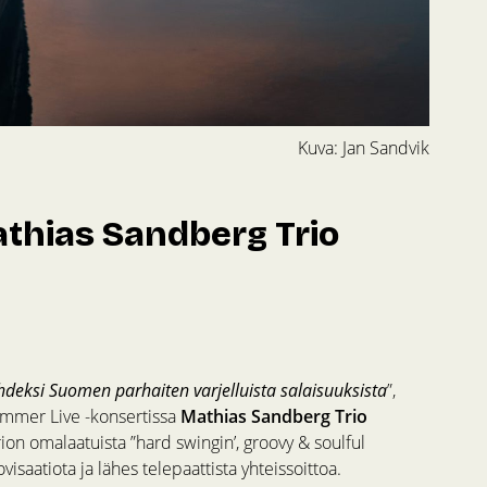
Kuva: Jan Sandvik
thias Sandberg Trio
hdeksi Suomen parhaiten varjelluista salaisuuksista
”,
ummer Live -konsertissa
Mathias Sandberg Trio
rion omalaatuista ”hard swingin’, groovy & soulful
visaatiota ja lähes telepaattista yhteissoittoa.