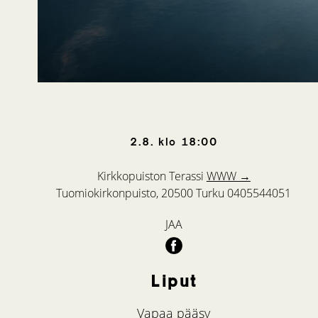
2.8.
klo
18:00
Kirkkopuiston Terassi
WWW →
Tuomiokirkonpuisto, 20500 Turku
0405544051
JAA
Liput
Vapaa pääsy