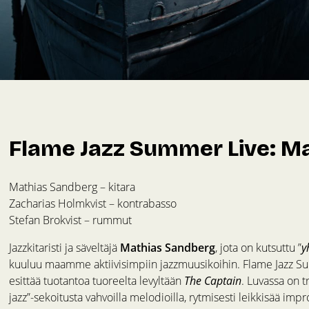
Flame Jazz Summer Live: Ma
Mathias Sandberg – kitara
Zacharias Holmkvist – kontrabasso
Stefan Brokvist – rummut
Jazzkitaristi ja säveltäjä
Mathias Sandberg
, jota on kutsuttu ”
y
kuuluu maamme aktiivisimpiin jazzmuusikoihin. Flame Jazz S
esittää tuotantoa tuoreelta levyltään
The Captain
. Luvassa on t
jazz”-sekoitusta vahvoilla melodioilla, rytmisesti leikkisää impro