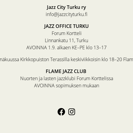
Jazz City Turku ry
info@jazzcityturku.fi
JAZZ OFFICE TURKU
Forum Kortteli
Linnankatu 11, Turku
AVOINNA 1.9. alkaen KE–PE klo 13–17
äkuussa Kirkkopuiston Terassilla keskiviikkoisin klo 18–20 Fla
FLAME JAZZ CLUB
Nuorten ja lasten jazzklubi Forum Korttelissa
AVOINNA sopimuksen mukaan