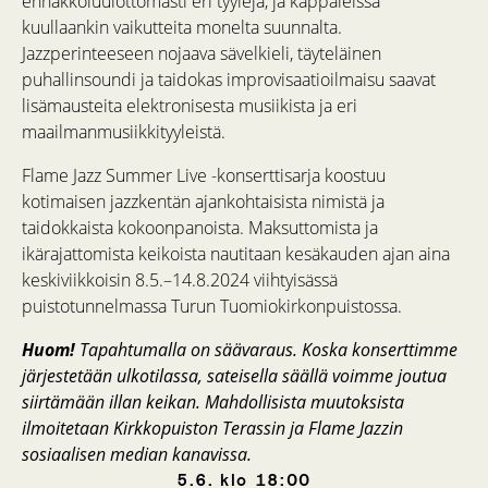
ennakkoluulottomasti eri tyylejä, ja kappaleissa
kuullaankin vaikutteita monelta suunnalta.
Jazzperinteeseen nojaava sävelkieli, täyteläinen
puhallinsoundi ja taidokas improvisaatioilmaisu saavat
lisämausteita elektronisesta musiikista ja eri
maailmanmusiikkityyleistä.
Flame Jazz Summer Live -konserttisarja koostuu
kotimaisen jazzkentän ajankohtaisista nimistä ja
taidokkaista kokoonpanoista. Maksuttomista ja
ikärajattomista keikoista nautitaan kesäkauden ajan aina
keskiviikkoisin 8.5.–14.8.2024 viihtyisässä
puistotunnelmassa Turun Tuomiokirkonpuistossa.
Huom!
Tapahtumalla on säävaraus. Koska konserttimme
järjestetään ulkotilassa, sateisella säällä voimme joutua
siirtämään illan keikan. Mahdollisista muutoksista
ilmoitetaan Kirkkopuiston Terassin ja Flame Jazzin
sosiaalisen median kanavissa.
5.6.
klo
18:00