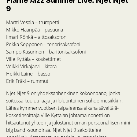
Flame Jazz Summer Live: Njet Njet
9
Martti Vesala – trumpetti
Mikko Haanpää – pasuuna
Ilmari Rönkä – alttosaksofoni
Pekka Seppänen – tenorisaksofoni
Sampo Kasurinen – baritonisaksofoni
Ville Kyttälä – koskettimet
Veikki Virkajärvi – kitara
Heikki Laine – basso
Erik Fräki – rummut
Njet Njet 9 on yhdeksänhenkinen kokoonpano, jonka
soitossa kuuluu laaja ja iloluontoinen suhde musiikkiin.
Lähes kymmenvuotisen taipaleensa aikana säveltäjä-
kosketinsoittaja Ville Kyttälän johtama nonetti on
hitsautunut yhteen ja jalostanut oman persoonallisen mini
big band -soundinsa. Njet Njet 9 sekoittelee