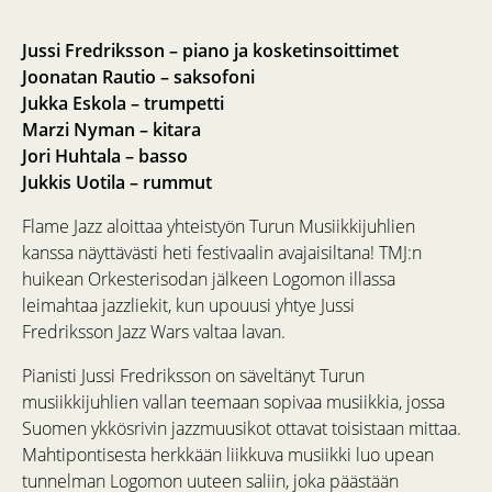
Jussi Fredriksson – piano ja kosketinsoittimet
Joonatan Rautio – saksofoni
Jukka Eskola – trumpetti
Marzi Nyman – kitara
Jori Huhtala – basso
Jukkis Uotila – rummut
Flame Jazz aloittaa yhteistyön Turun Musiikkijuhlien
kanssa näyttävästi heti festivaalin avajaisiltana! TMJ:n
huikean Orkesterisodan jälkeen Logomon illassa
leimahtaa jazzliekit, kun upouusi yhtye Jussi
Fredriksson Jazz Wars valtaa lavan.
Pianisti Jussi Fredriksson on säveltänyt Turun
musiikkijuhlien vallan teemaan sopivaa musiikkia, jossa
Suomen ykkösrivin jazzmuusikot ottavat toisistaan mittaa.
Mahtipontisesta herkkään liikkuva musiikki luo upean
tunnelman Logomon uuteen saliin, joka päästään