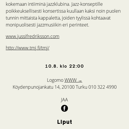
kokemaan intiiminä jazzklubina. Jazz-konseptille
poikkeuksellisesti konsertissa kuullaan kaksi noin puolen
tunnin mittaista kappaletta, joiden tyylissä kohtaavat
monipuolisesti jazzmusiikin eri perinteet.
www.jussifredriksson.com
http://www.tmj.fi/tmj/
10.8.
klo
22:00
Logomo
WWW →
Köydenpunojankatu 14, 20100 Turku
010 322 4990
JAA
Liput