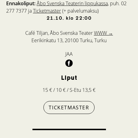
Ennakoliput:
Åbo Svenska Teaterin lippukassa
, puh. 02
277 7377 ja
Ticketmaster
(+ palvelumaksu)
21.10.
klo
22:00
Café Tiljan, Åbo Svenska Teater
WWW →
Eerikinkatu 13, 20100 Turku, Turku
JAA
Liput
15 € / 10 € / S-Etu 13,5 €
TICKETMASTER