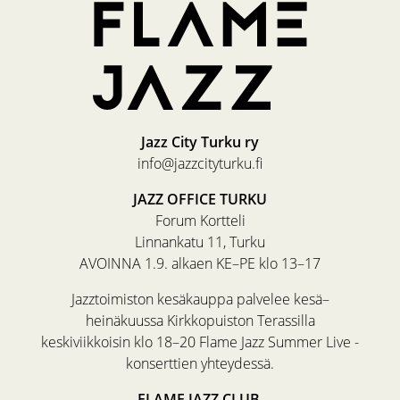
Jazz City Turku ry
info@jazzcityturku.fi
JAZZ OFFICE TURKU
Forum Kortteli
Linnankatu 11, Turku
AVOINNA 1.9. alkaen KE–PE klo 13–17
Jazztoimiston kesäkauppa palvelee kesä–
heinäkuussa Kirkkopuiston Terassilla
keskiviikkoisin klo 18–20 Flame Jazz Summer Live -
konserttien yhteydessä.
FLAME JAZZ CLUB