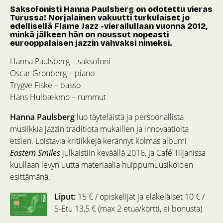
Saksofonisti Hanna Paulsberg on odotettu vieras
Turussa! Norjalainen vakuutti turkulaiset jo
edellisellä Flame Jazz -vierailullaan vuonna 2012,
minkä jälkeen hän on noussut nopeasti
eurooppalaisen jazzin vahvaksi nimeksi.
Hanna Paulsberg – saksofoni
Oscar Grönberg – piano
Trygve Fiske – basso
Hans Hulbækmo – rummut
Hanna Paulsberg
luo täyteläistä ja persoonallista
musiikkia jazzin traditiota mukaillen ja innovaatioita
etsien. Loistavia kritiikkejä kerännyt kolmas albumi
Eastern Smiles
julkaistiin keväällä 2016, ja Café Tiljanissa
kuullaan levyn uutta materiaalia huippumuusikoiden
esittämänä.
Liput:
15 € / opiskelijat ja eläkeläiset 10 € /
S-Etu 13,5 € (max 2 etua/kortti, ei bonusta)