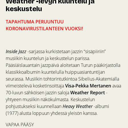
Weather -levyn kuuntelu ja
keskustelu
TAPAHTUMA PERUUNTUU
KORONAVIRUSTILANTEEN VUOKSI!
Inside Jazz
-sarjassa kurkistetaan jazzin “sisäpiiriin”
musiikin kuuntelun ja keskustelun parissa.
Pääsiäislauantain jazzpäivä aloitetaan Turun pääkirjastolla
klassikkoalbumin kuuntelulla huippuasiantuntijan
seurassa. Musiikin tohtorintutkintoa Sibelius-Akatemialla
viimeistelevä kosketinsoittaja
Visa-Pekka Mertanen
avaa
70-luvun sähköisen jazzin saloja
Weather Report
-
yhtyeen musiikin näkökulmasta. Keskustelun
pohjustukseksi kuunnellaan
Heavy Weather
-albumi
(1977) alusta loppuun yhdessä yleisön kanssa.
VAPAA PÄÄSY