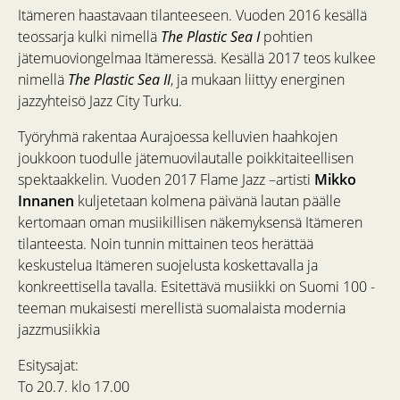
Itämeren haastavaan tilanteeseen. Vuoden 2016 kesällä
teossarja kulki nimellä
The Plastic Sea I
pohtien
jätemuoviongelmaa Itämeressä. Kesällä 2017 teos kulkee
nimellä
The Plastic Sea II
, ja mukaan liittyy energinen
jazzyhteisö Jazz City Turku.
Työryhmä rakentaa Aurajoessa kelluvien haahkojen
joukkoon tuodulle jätemuovilautalle poikkitaiteellisen
spektaakkelin. Vuoden 2017 Flame Jazz –artisti
Mikko
Innanen
kuljetetaan kolmena päivänä lautan päälle
kertomaan oman musiikillisen näkemyksensä Itämeren
tilanteesta. Noin tunnin mittainen teos herättää
keskustelua Itämeren suojelusta koskettavalla ja
konkreettisella tavalla. Esitettävä musiikki on Suomi 100 -
teeman mukaisesti merellistä suomalaista modernia
jazzmusiikkia
Esitysajat:
To 20.7. klo 17.00