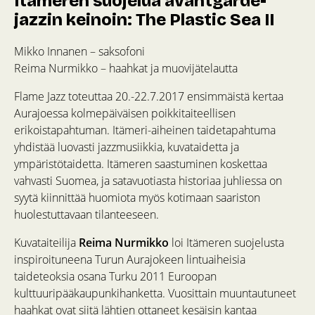
Itämeren suojelua avantgarde-
jazzin keinoin: The Plastic Sea II
Mikko Innanen – saksofoni
Reima Nurmikko – haahkat ja muovijätelautta
Flame Jazz toteuttaa 20.-22.7.2017 ensimmäistä kertaa
Aurajoessa kolmepäiväisen poikkitaiteellisen
erikoistapahtuman. Itämeri-aiheinen taidetapahtuma
yhdistää luovasti jazzmusiikkia, kuvataidetta ja
ympäristötaidetta. Itämeren saastuminen koskettaa
vahvasti Suomea, ja satavuotiasta historiaa juhliessa on
syytä kiinnittää huomiota myös kotimaan saariston
huolestuttavaan tilanteeseen.
Kuvataiteilija
Reima Nurmikko
loi Itämeren suojelusta
inspiroituneena Turun Aurajokeen lintuaiheisia
taideteoksia osana Turku 2011 Euroopan
kulttuuripääkaupunkihanketta. Vuosittain muuntautuneet
haahkat ovat siitä lähtien ottaneet kesäisin kantaa