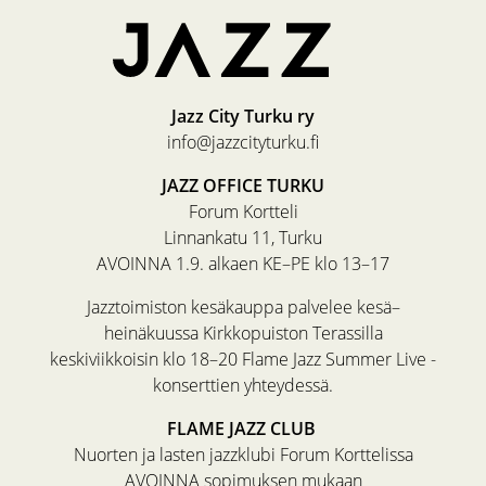
Jazz City Turku ry
info@jazzcityturku.fi
JAZZ OFFICE TURKU
Forum Kortteli
Linnankatu 11, Turku
AVOINNA 1.9. alkaen KE–PE klo 13–17
Jazztoimiston kesäkauppa palvelee kesä–
heinäkuussa Kirkkopuiston Terassilla
keskiviikkoisin klo 18–20 Flame Jazz Summer Live -
konserttien yhteydessä.
FLAME JAZZ CLUB
Nuorten ja lasten jazzklubi Forum Korttelissa
AVOINNA sopimuksen mukaan