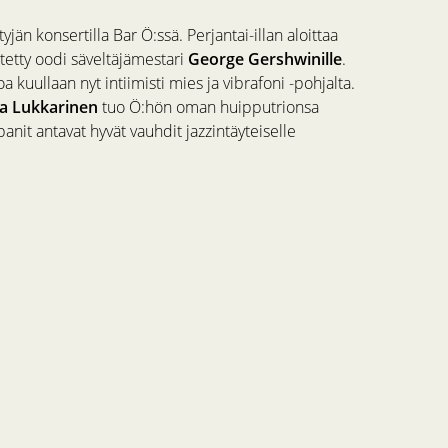
n konsertilla Bar Ö:ssä. Perjantai-illan aloittaa
tetty oodi säveltäjämestari
George Gershwinille
.
 kuullaan nyt intiimisti mies ja vibrafoni -pohjalta.
ka Lukkarinen
tuo Ö:hön oman huipputrionsa
anit antavat hyvät vauhdit jazzintäyteiselle