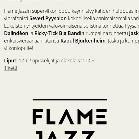
Flame Jazzin superviikonloppu käynnistyy kahden huippuesiintyjä
vibrafonisti
Severi Pyysalon
kokeellisella äänimaisemalla väri
Lukuisten yhtyeiden valovoimaisena solistina tunnettua Pyysaloa
Dalindèon
ja
Ricky-Tick Big Bandin
rumpalina tunnettu
Jas
erikoisvieraanaan kitaristi
Raoul Björkenheim
. Jaska ja kumpp
viikonlopulle!
Liput:
17 € / opiskelijat ja eläkeläiset 14 €
Tiketti