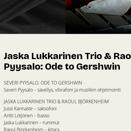
Jaska Lukkarinen Trio & Rao
Pyysalo: Ode to Gershwin
SEVERI PYYSALO: ODE TO GERSHWIN
Severi Pyysalo – sävellys, vibrafoni ja musiikin ohjelmointi
JASKA LUKKARINEN TRIO & RAOUL BJÖRKENHEIM
Jussi Kannaste – saksofoni
Antti Lötjönen – basso
Jaska Lukkarinen – rummut
Raoul Björkenheim – kitara