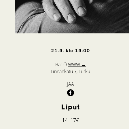
21.9.
klo
19:00
Bar Ö
WWW →
Linnankatu 7, Turku
JAA
Liput
14–17€