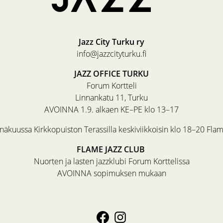
Jazz City Turku ry
info@jazzcityturku.fi
JAZZ OFFICE TURKU
Forum Kortteli
Linnankatu 11, Turku
AVOINNA 1.9. alkaen KE–PE klo 13–17
äkuussa Kirkkopuiston Terassilla keskiviikkoisin klo 18–20 Fla
FLAME JAZZ CLUB
Nuorten ja lasten jazzklubi Forum Korttelissa
AVOINNA sopimuksen mukaan