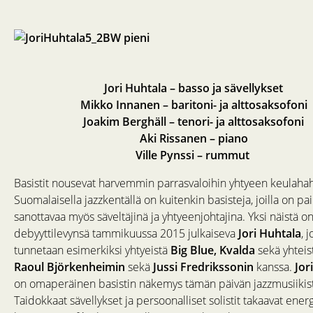
Jori Huhtala – basso ja sävellykset
Mikko Innanen – baritoni- ja alttosaksofoni
Joakim Berghäll – tenori- ja alttosaksofoni
Aki Rissanen – piano
Ville Pynssi – rummut
Basistit nousevat harvemmin parrasvaloihin yhtyeen keulaha
Suomalaisella jazzkentällä on kuitenkin basisteja, joilla on pa
sanottavaa myös säveltäjinä ja yhtyeenjohtajina. Yksi näistä o
debyyttilevynsä tammikuussa 2015 julkaiseva
Jori Huhtala
, 
tunnetaan esimerkiksi yhtyeistä
Big Blue, Kvalda
sekä yhteis
Raoul Björkenheimin
sekä
Jussi Fredrikssonin
kanssa.
Jor
on omaperäinen basistin näkemys tämän päivän jazzmusiikis
Taidokkaat sävellykset ja persoonalliset solistit takaavat ener