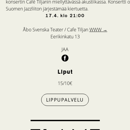
konsertin Café Tiljanin miellyttävässä akustiikassa. Konsertti 
Suomen Jazzliiton järjestämää kiertuetta.
17.4.
klo
21:00
Åbo Svenska Teater / Cafe Tiljan
WWW →
Eerikinkatu 13
JAA
Liput
15/10€
LIPPUPALVELU