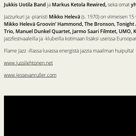
Jukkis Uotila Band
ja
Markus Ketola Rewired,
sekä omat
yh
Jazzurkuri ja -pianisti
Mikko Helevä
(s. 1970) on viimeisen 15
Mikko Helevä Groovin’ Hammond, The Bronson, Tonight At
Trio, Manuel Dunkel Quartet, Jarmo Saari Filmtet, UMO, K
jazzfestivaaleilla ja -klubeilla kotimaan lisäksi useissa Euroop
Flame Jazz -illassa luvassa energistä jazzia maailman huipulta!
www.jussilehtonen.net
www.jessevanruller.com