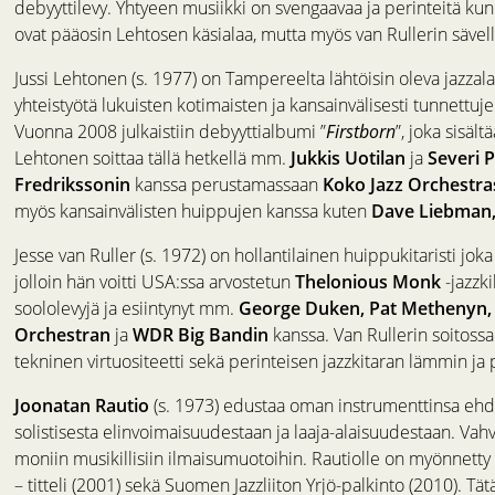
debyyttilevy. Yhtyeen musiikki on svengaavaa ja perinteitä ku
ovat pääosin Lehtosen käsialaa, mutta myös van Rullerin sävell
Jussi Lehtonen (s. 1977) on Tampereelta lähtöisin oleva jazza
yhteistyötä lukuisten kotimaisten ja kansainvälisesti tunnettuj
Vuonna 2008 julkaistiin debyyttialbumi ”
Firstborn
”, joka sisäl
Lehtonen soittaa tällä hetkellä mm.
Jukkis Uotilan
ja
Severi 
Fredrikssonin
kanssa perustamassaan
Koko Jazz Orchestra
myös kansainvälisten huippujen kanssa kuten
Dave Liebman,
Jesse van Ruller (s. 1972) on hollantilainen huippukitaristi j
jolloin hän voitti USA:ssa arvostetun
Thelonious Monk
-jazzki
soololevyjä ja esiintynyt mm.
George Duken, Pat Methenyn, 
Orchestran
ja
WDR Big Bandin
kanssa. Van Rullerin soitossa 
tekninen virtuositeetti sekä perinteisen jazzkitaran lämmin ja
Joonatan Rautio
(s. 1973) edustaa oman instrumenttinsa ehdo
solistisesta elinvoimaisuudestaan ja laaja-alaisuudestaan. Va
moniin musikillisiin ilmaisumuotoihin. Rautiolle on myönnetty u
– titteli (2001) sekä Suomen Jazzliiton Yrjö-palkinto (2010). T