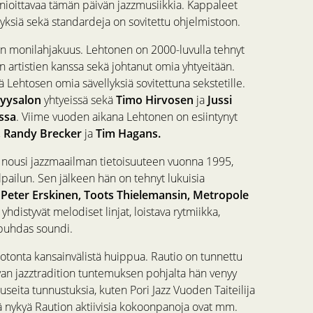
nnioittavaa tämän päivän jazzmusiikkia. Kappaleet
yksiä sekä standardeja on sovitettu ohjelmistoon.
lan monilahjakuus. Lehtonen on 2000-luvulla tehnyt
en artistien kanssa sekä johtanut omia yhtyeitään.
tää Lehtosen omia sävellyksiä sovitettuna sekstetille.
Pyysalon
yhtyeissä sekä
Timo Hirvosen
ja
Jussi
ssa
. Viime vuoden aikana Lehtonen on esiintynyt
 Randy Brecker
ja
Tim Hagans.
oka nousi jazzmaailman tietoisuuteen vuonna 1995,
lpailun. Sen jälkeen hän on tehnyt lukuisia
Peter Erskinen, Toots Thielemansin, Metropole
yhdistyvät melodiset linjat, loistava rytmiikka,
 puhdas soundi.
tonta kansainvälistä huippua. Rautio on tunnettu
hvan jazztradition tuntemuksen pohjalta hän venyy
seita tunnustuksia, kuten Pori Jazz Vuoden Taiteilija
ätä nykyä Raution aktiivisia kokoonpanoja ovat mm.