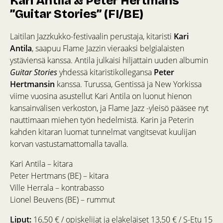
Kari Antila & Peter Hertmans
”Guitar Stories” (FI/BE)
Laitilan Jazzkukko-festivaalin perustaja, kitaristi
Kari
Antila
, saapuu Flame Jazzin vieraaksi belgialaisten
ystäviensä kanssa. Antila julkaisi hiljattain uuden albumin
Guitar Stories
yhdessä kitaristikollegansa
Peter
Hertmansin
kanssa. Turussa, Gentissä ja New Yorkissa
viime vuosina asustellut Kari Antila on luonut hienon
kansainvälisen verkoston, ja Flame Jazz -yleisö pääsee nyt
nauttimaan miehen työn hedelmistä. Karin ja Peterin
kahden kitaran luomat tunnelmat vangitsevat kuulijan
korvan vastustamattomalla tavalla.
Kari Antila – kitara
Peter Hertmans (BE) – kitara
Ville Herrala – kontrabasso
Lionel Beuvens (BE) – rummut
Liput:
16,50 € / opiskelijat ja eläkeläiset 13,50 € / S-Etu 15