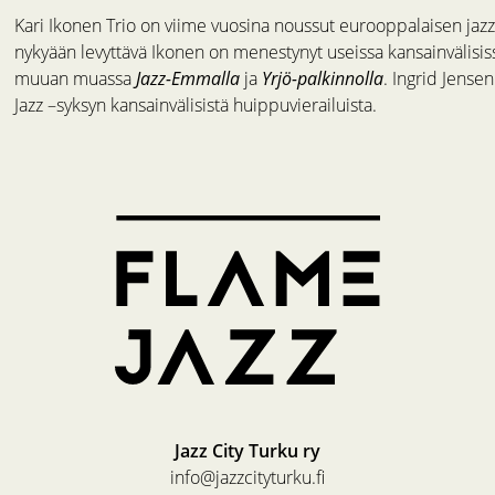
Kari Ikonen Trio on viime vuosina noussut eurooppalaisen jazz
nykyään levyttävä Ikonen on menestynyt useissa kansainvälisissä
muuan muassa
Jazz-Emmalla
ja
Yrjö-palkinnolla
. Ingrid Jense
Jazz –syksyn kansainvälisistä huippuvierailuista.
Jazz City Turku ry
info@jazzcityturku.fi