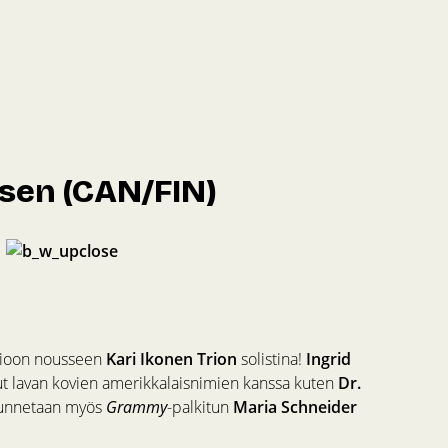
nsen (CAN/FIN)
osioon nousseen
Kari Ikonen Trion
solistina!
Ingrid
t lavan kovien amerikkalaisnimien kanssa kuten
Dr.
 tunnetaan myös
Grammy
-palkitun
Maria Schneider