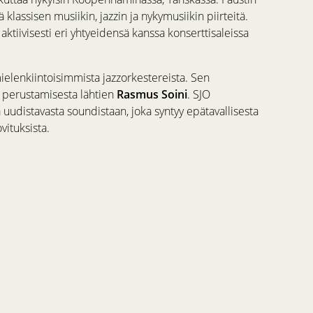
 klassisen musiikin, jazzin ja nykymusiikin piirteitä.
ktiivisesti eri yhtyeidensä kanssa konserttisaleissa
elenkiintoisimmista jazzorkestereista. Sen
n perustamisesta lähtien
Rasmus Soini
. SJO
 uudistavasta soundistaan, joka syntyy epätavallisesta
vituksista.