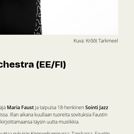
Kuva: Krõõt Tarkmeel
chestra (EE/FI)
täjä
Maria Faust
ja taipuisa 18-henkinen
Sointi Jazz
sa. Illan aikana kuullaan tuoreita sovituksia Faustin
kirjoittamaansa täysin uutta musiikkia.
vaikuttaa nykyisin Kööpenhaminassa, Tanskassa. Faustin