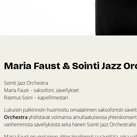
Maria Faust & Sointi Jazz Or
Sointi Jazz Orchestra
Maria Faust – saksofoni, sävellykset
Rasmus Soini – kapellimestari
Lukuisin palkinnoin huomioitu omaääninen saksofonisti-sävel
Orchestra
yhdistävät voimansa ainutlaatuisessa yhteiskonsertis
vanhemmista sävellyksistä sekä hänen Sointi Jazz Orchestralle 
Maria Faust on virolainen alttosaksofonisti ja säveltäjä, joka 