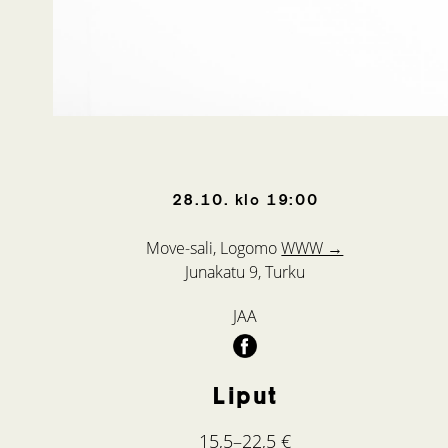
28.10.
klo
19:00
Move-sali, Logomo
WWW →
Junakatu 9, Turku
JAA
Liput
15,5–22,5 €