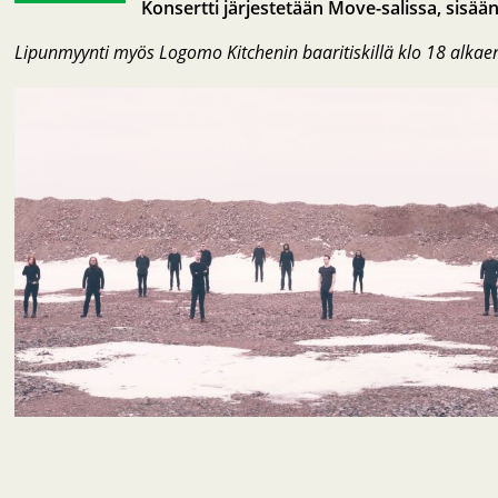
Konsertti järjestetään Move-salissa, sisää
Lipunmyynti myös Logomo Kitchenin baaritiskillä klo 18 alkae