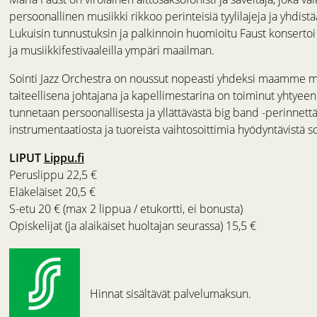
persoonallinen musiikki rikkoo perinteisiä tyylilajeja ja yhdistää
Lukuisin tunnustuksin ja palkinnoin huomioitu Faust konsertoi a
ja musiikkifestivaaleilla ympäri maailman.
Sointi Jazz Orchestra on noussut nopeasti yhdeksi maamme mi
taiteellisena johtajana ja kapellimestarina on toiminut yhtyee
tunnetaan persoonallisesta ja yllättävästä big band -perinnettä
instrumentaatiosta ja tuoreista vaihtosoittimia hyödyntävistä so
LIPUT
Lippu.fi
Peruslippu 22,5 €
Eläkeläiset 20,5 €
S-etu 20 € (max 2 lippua / etukortti, ei bonusta)
Opiskelijat (ja alaikäiset huoltajan seurassa) 15,5 €
Hinnat sisältävät palvelumaksun.