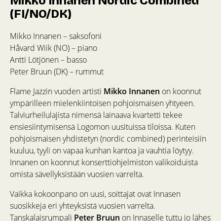
Mikko Innanen Nordic Combined
(FI/NO/DK)
Mikko Innanen – saksofoni
Håvard Wiik (NO) – piano
Antti Lötjönen – basso
Peter Bruun (DK) – rummut
Flame Jazzin vuoden artisti
Mikko Innanen
on koonnut
ympärilleen mielenkiintoisen pohjoismaisen yhtyeen.
Talviurheilulajista nimensä lainaava kvartetti tekee
ensiesiintymisensä Logomon uusituissa tiloissa. Kuten
pohjoismaisen yhdistetyn (nordic combined) perinteisiin
kuuluu, tyyli on vapaa kunhan kantoa ja vauhtia löytyy.
Innanen on koonnut konserttiohjelmiston valikoiduista
omista sävellyksistään vuosien varrelta.
Vaikka kokoonpano on uusi, soittajat ovat Innasen
suosikkeja eri yhteyksistä vuosien varrelta.
Tanskalaisrumpali
Peter Bruun
on Innaselle tuttu jo lähes