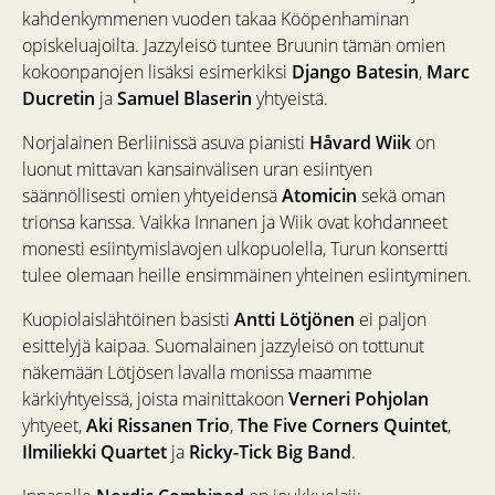
kahdenkymmenen vuoden takaa Kööpenhaminan
opiskeluajoilta. Jazzyleisö tuntee Bruunin tämän omien
kokoonpanojen lisäksi esimerkiksi
Django Batesin
,
Marc
Ducretin
ja
Samuel Blaserin
yhtyeistä.
Norjalainen Berliinissä asuva pianisti
Håvard Wiik
on
luonut mittavan kansainvälisen uran esiintyen
säännöllisesti omien yhtyeidensä
Atomicin
sekä oman
trionsa kanssa. Vaikka Innanen ja Wiik ovat kohdanneet
monesti esiintymislavojen ulkopuolella, Turun konsertti
tulee olemaan heille ensimmäinen yhteinen esiintyminen.
Kuopiolaislähtöinen basisti
Antti Lötjönen
ei paljon
esittelyjä kaipaa. Suomalainen jazzyleisö on tottunut
näkemään Lötjösen lavalla monissa maamme
kärkiyhtyeissä, joista mainittakoon
Verneri Pohjolan
yhtyeet,
Aki Rissanen Trio
,
The Five Corners Quintet
,
Ilmiliekki Quartet
ja
Ricky-Tick Big Band
.