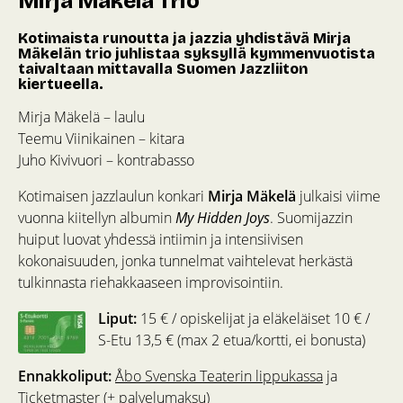
Mirja Mäkelä Trio
Kotimaista runoutta ja jazzia yhdistävä Mirja
Mäkelän trio juhlistaa syksyllä kymmenvuotista
taivaltaan mittavalla Suomen Jazzliiton
kiertueella.
Mirja Mäkelä – laulu
Teemu Viinikainen – kitara
Juho Kivivuori – kontrabasso
Kotimaisen jazzlaulun konkari
Mirja Mäkelä
julkaisi viime
vuonna kiitellyn albumin
My Hidden Joys
. Suomijazzin
huiput luovat yhdessä intiimin ja intensiivisen
kokonaisuuden, jonka tunnelmat vaihtelevat herkästä
tulkinnasta riehakkaaseen improvisointiin.
Liput:
15 € / opiskelijat ja eläkeläiset 10 € /
S-Etu 13,5 € (max 2 etua/kortti, ei bonusta)
Ennakkoliput:
Åbo Svenska Teaterin lippukassa
ja
Ticketmaster
(+ palvelumaksu)