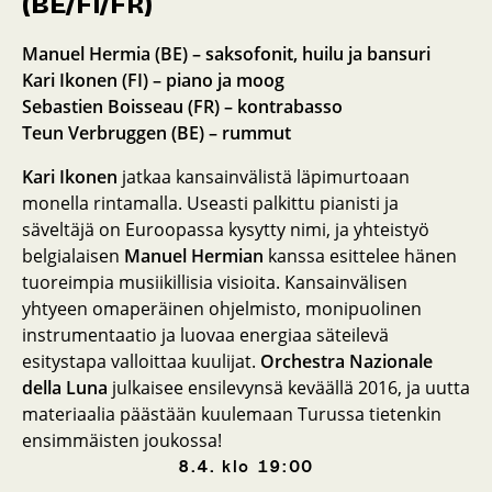
(BE/FI/FR)
Manuel Hermia (BE) – saksofonit, huilu ja bansuri
Kari Ikonen (FI) – piano ja moog
Sebastien Boisseau (FR) – kontrabasso
Teun Verbruggen (BE) – rummut
Kari Ikonen
jatkaa kansainvälistä läpimurtoaan
monella rintamalla. Useasti palkittu pianisti ja
säveltäjä on Euroopassa kysytty nimi, ja yhteistyö
belgialaisen
Manuel Hermian
kanssa esittelee hänen
tuoreimpia musiikillisia visioita. Kansainvälisen
yhtyeen omaperäinen ohjelmisto, monipuolinen
instrumentaatio ja luovaa energiaa säteilevä
esitystapa valloittaa kuulijat.
Orchestra Nazionale
della Luna
julkaisee ensilevynsä keväällä 2016, ja uutta
materiaalia päästään kuulemaan Turussa tietenkin
ensimmäisten joukossa!
8.4.
klo
19:00