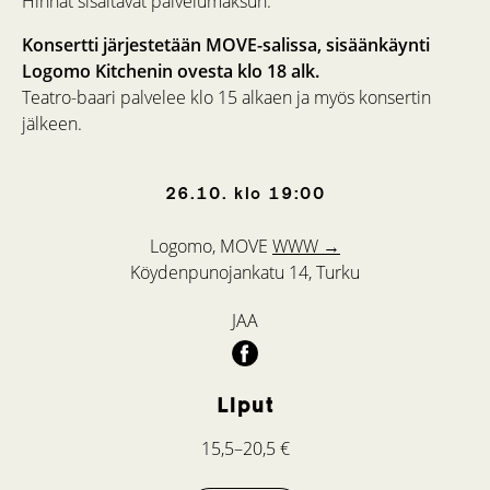
Hinnat sisältävät palvelumaksun.
Konsertti järjestetään MOVE-salissa, sisäänkäynti
Logomo Kitchenin ovesta klo 18 alk.
Teatro-baari palvelee klo 15 alkaen ja myös konsertin
jälkeen.
26.10.
klo
19:00
Logomo, MOVE
WWW →
Köydenpunojankatu 14, Turku
JAA
Liput
15,5–20,5 €