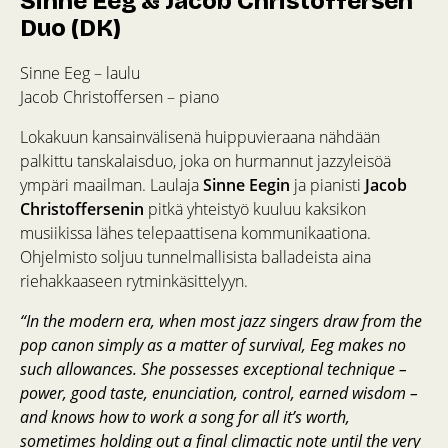
Sinne Eeg & Jacob Christoffersen
Duo (DK)
Sinne Eeg – laulu
Jacob Christoffersen – piano
Lokakuun kansainvälisenä huippuvieraana nähdään
palkittu tanskalaisduo, joka on hurmannut jazzyleisöä
ympäri maailman. Laulaja
Sinne Eegin
ja pianisti
Jacob
Christoffersenin
pitkä yhteistyö kuuluu kaksikon
musiikissa lähes telepaattisena kommunikaationa.
Ohjelmisto soljuu tunnelmallisista balladeista aina
riehakkaaseen rytminkäsittelyyn.
“In the modern era, when most jazz singers draw from the
pop canon simply as a matter of survival, Eeg makes no
such allowances. She possesses exceptional technique –
power, good taste, enunciation, control, earned wisdom –
and knows how to work a song for all it’s worth,
sometimes holding out a final climactic note until the very