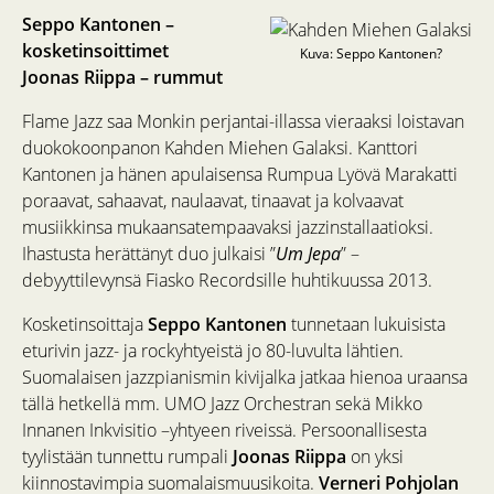
Seppo Kantonen –
kosketinsoittimet
Kuva: Seppo Kantonen?
Joonas Riippa – rummut
Flame Jazz saa Monkin perjantai-illassa vieraaksi loistavan
duokokoonpanon Kahden Miehen Galaksi. Kanttori
Kantonen ja hänen apulaisensa Rumpua Lyövä Marakatti
poraavat, sahaavat, naulaavat, tinaavat ja kolvaavat
musiikkinsa mukaansatempaavaksi jazzinstallaatioksi.
Ihastusta herättänyt duo julkaisi ”
Um Jepa
” –
debyyttilevynsä Fiasko Recordsille huhtikuussa 2013.
Kosketinsoittaja
Seppo Kantonen
tunnetaan lukuisista
eturivin jazz- ja rockyhtyeistä jo 80-luvulta lähtien.
Suomalaisen jazzpianismin kivijalka jatkaa hienoa uraansa
tällä hetkellä mm. UMO Jazz Orchestran sekä Mikko
Innanen Inkvisitio –yhtyeen riveissä. Persoonallisesta
tyylistään tunnettu rumpali
Joonas Riippa
on yksi
kiinnostavimpia suomalaismuusikoita.
Verneri Pohjolan