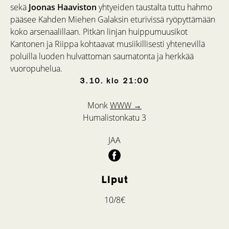
sekä
Joonas Haaviston
yhtyeiden taustalta tuttu hahmo
pääsee Kahden Miehen Galaksin eturivissä ryöpyttämään
koko arsenaalillaan. Pitkän linjan huippumuusikot
Kantonen ja Riippa kohtaavat musiikillisesti yhtenevillä
poluilla luoden hulvattoman saumatonta ja herkkää
vuoropuhelua.
3.10.
klo
21:00
Monk
WWW →
Humalistonkatu 3
JAA
Liput
10/8€