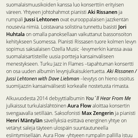
suomalaismuusikoiden kanssa luo konserttiin erityisen
väreen. Yhtyeen johtohahmot pianisti
Aki Rissanen
ja
rumpali
Jussi Lehtonen
ovat eurooppalaisen jazzkentän
nousevia nimiä. Loistavana solistina tunnettu basisti
Jori
Huhtala
on omalla panoksellaan vaikuttanut bassonsoiton
kehitykseen Suomessa. Pianisti Rissasen tuore kolmen levyn
sopimus saksalaisen Ozella Music -levymerkin kanssa avaa
suomalaisartisteille uusia portteja kansainväliseen
menestykseen. Turku Jazz in Flames –tapahtuman konsertti
on osa uuden albumin levynjulkaisukiertuetta.
Aki Rissanen /
Jussi Lehtonen with Dave Liebman
–levytys on hieno osoitus
suomijazzin kansainvälisesti korkealle nostetusta rimasta.
Alkuvuodesta 2014 debyyttialbumin
You´ll Hear From Me
julkaissut turkulaislähtöinen
Aura Flow
aloittaa konsertin
svengaavalla setillään. Saksofonisti
Max Zengerin
ja pianisti
Henri Mäntylän
sävellyksiä esittävä energinen yhtye on
vetänyt saleja täyteen ulospäin suuntautuneella
esiintymisellään. Aura Flow -yhtyeen rumpalin pallilla istuu