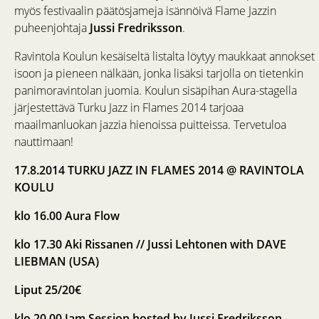
myös festivaalin päätösjameja isännöivä Flame Jazzin
puheenjohtaja
Jussi Fredriksson
.
Ravintola Koulun kesäiseltä listalta löytyy maukkaat annokset
isoon ja pieneen nälkään, jonka lisäksi tarjolla on tietenkin
panimoravintolan juomia. Koulun sisäpihan Aura-stagella
järjestettävä Turku Jazz in Flames 2014 tarjoaa
maailmanluokan jazzia hienoissa puitteissa. Tervetuloa
nauttimaan!
17.8.2014 TURKU JAZZ IN FLAMES 2014 @ RAVINTOLA
KOULU
klo 16.00 Aura Flow
klo 17.30 Aki Rissanen // Jussi Lehtonen with DAVE
LIEBMAN (USA)
Liput 25/20€
klo 20.00 Jam Session hosted by Jussi Fredriksson