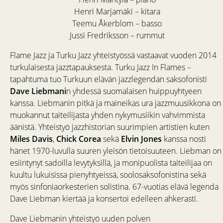
Henri Marjamäki – kitara
Teemu Åkerblom – basso
Jussi Fredriksson – rummut
Flame Jazz ja Turku Jazz yhteistyössä vastaavat vuoden 2014
turkulaisesta jazztapauksesta. Turku Jazz In Flames –
tapahtuma tuo Turkuun elävän jazzlegendan saksofonisti
Dave Liebmani
n yhdessä suomalaisen huippuyhtyeen
kanssa. Liebmanin pitkä ja maineikas ura jazzmuusikkona on
muokannut taiteilijasta yhden nykymusiikin vahvimmista
äänistä. Yhteistyö jazzhistorian suurimpien artistien kuten
Miles Davis
,
Chick Corea
sekä
Elvin Jones
kanssa nosti
hänet 1970-luvulla suuren yleisön tietoisuuteen. Liebman on
esiintynyt sadoilla levytyksillä, ja monipuolista taiteilijaa on
kuultu lukuisissa pienyhtyeissä, soolosaksofonistina sekä
myös sinfoniaorkesterien solistina. 67-vuotias elävä legenda
Dave Liebman kiertää ja konsertoi edelleen ahkerasti.
Dave Liebmanin yhteistyö uuden polven