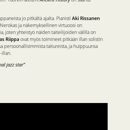
paneista jo pitkältä ajalta. Pianisti
Aki Rissanen
 Nerokas ja näkemyksellinen virtuoosi on
, joten yhteistyö näiden taiteilijoiden välillä on
as Riippa
ovat myös toimineet pitkään illan solistin
a persoonallisimmista taitureista, ja huippuunsa
illan.
al jazz star”