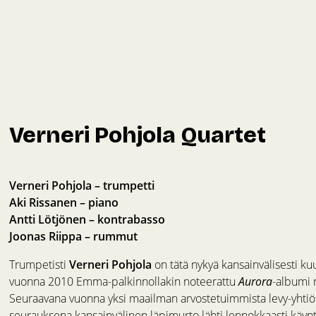
Verneri Pohjola Quartet
Verneri Pohjola – trumpetti
Aki Rissanen – piano
Antti Lötjönen – kontrabasso
Joonas Riippa – rummut
Trumpetisti
Verneri Pohjola
on tätä nykyä kansainvälisesti ku
vuonna 2010 Emma-palkinnollakin noteerattu
Aurora
-albumi n
Seuraavana vuonna yksi maailman arvostetuimmista levy-yhtiöis
seurauksena kansainvälinen läpimurto lähti lennokkaasti käyn