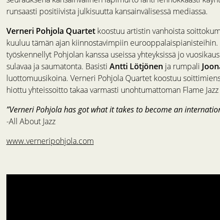
runsaasti positiivista julkisuutta kansainvälisessä mediassa.
Verneri Pohjola Quartet
koostuu artistin vanhoista soittokump
kuuluu tämän ajan kiinnostavimpiin eurooppalaispianisteihin.
työskennellyt Pohjolan kanssa useissa yhteyksissä jo vuosikausia
sulavaa ja saumatonta. Basisti
Antti Lötjönen
ja rumpali
Joon
luottomuusikoina. Verneri Pohjola Quartet koostuu soittimiens
hiottu yhteissoitto takaa varmasti unohtumattoman Flame Jazz -
”Verneri Pohjola has got what it takes to become an internation
-All About Jazz
www.verneripohjola.com