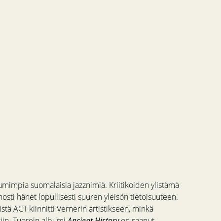
umimpia suomalaisia jazznimiä. Kriitikoiden ylistämä
osti hänet lopullisesti suuren yleisön tietoisuuteen.
tä ACT kiinnitti Vernerin artistikseen, minkä
tiin. Tuorein albumi
Ancient History
on saanut