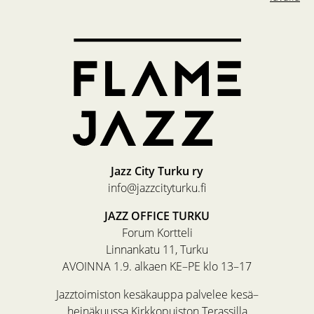
Jazz City Turku ry
info@jazzcityturku.fi
JAZZ OFFICE TURKU
Forum Kortteli
Linnankatu 11, Turku
AVOINNA 1.9. alkaen KE–PE klo 13–17
Jazztoimiston kesäkauppa palvelee kesä–
heinäkuussa Kirkkopuiston Terassilla