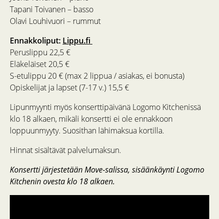
Tapani Toivanen – basso
Olavi Louhivuori – rummut
Ennakkoliput:
Lippu.fi
Peruslippu 22,5 €
Eläkeläiset 20,5 €
S-etulippu 20 € (max 2 lippua / asiakas, ei bonusta)
Opiskelijat ja lapset (7-17 v.) 15,5 €
Lipunmyynti myös konserttipäivänä Logomo Kitchenissä
klo 18 alkaen, mikäli konsertti ei ole ennakkoon
loppuunmyyty. Suosithan lähimaksua kortilla.
Hinnat sisältävät palvelumaksun.
Konsertti järjestetään Move-salissa, sisäänkäynti Logomo
Kitchenin ovesta klo 18 alkaen.