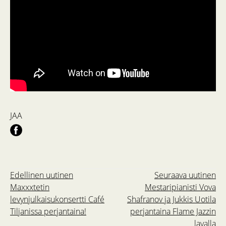
JAA
Edellinen uutinen
Seuraava uutinen
Maxxxtetin
Mestaripianisti Vova
levynjulkaisukonsertti Café
Shafranov ja Jukkis Uotila
Tiljanissa perjantaina!
perjantaina Flame Jazzin
lavalla