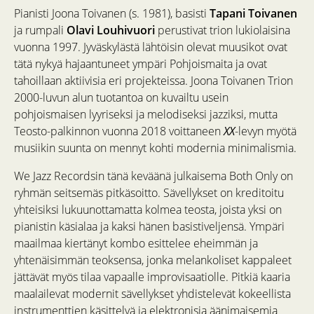
Pianisti Joona Toivanen (s. 1981), basisti
Tapani Toivanen
ja rumpali
Olavi Louhivuori
perustivat trion lukiolaisina
vuonna 1997. Jyväskylästä lähtöisin olevat muusikot ovat
tätä nykyä hajaantuneet ympäri Pohjoismaita ja ovat
tahoillaan aktiivisia eri projekteissa. Joona Toivanen Trion
2000-luvun alun tuotantoa on kuvailtu usein
pohjoismaisen lyyriseksi ja melodiseksi jazziksi, mutta
Teosto-palkinnon vuonna 2018 voittaneen
XX
-levyn myötä
musiikin suunta on mennyt kohti modernia minimalismia.
We Jazz Recordsin tänä keväänä julkaisema Both Only on
ryhmän seitsemäs pitkäsoitto. Sävellykset on kreditoitu
yhteisiksi lukuunottamatta kolmea teosta, joista yksi on
pianistin käsialaa ja kaksi hänen basistiveljensä. Ympäri
maailmaa kiertänyt kombo esittelee eheimmän ja
yhtenäisimmän teoksensa, jonka melankoliset kappaleet
jättävät myös tilaa vapaalle improvisaatiolle. Pitkiä kaaria
maalailevat modernit sävellykset yhdistelevät kokeellista
instrumenttien käsittelyä ja elektronisia äänimaisemia