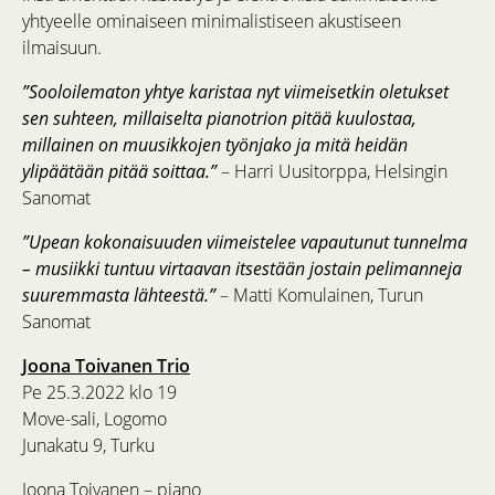
yhtyeelle ominaiseen minimalistiseen akustiseen
ilmaisuun.
”Sooloilematon yhtye karistaa nyt viimeisetkin oletukset
sen suhteen, millaiselta pianotrion pitää kuulostaa,
millainen on muusikkojen työnjako ja mitä heidän
ylipäätään pitää soittaa.”
– Harri Uusitorppa, Helsingin
Sanomat
”Upean kokonaisuuden viimeistelee vapautunut tunnelma
– musiikki tuntuu virtaavan itsestään jostain pelimanneja
suuremmasta lähteestä.”
– Matti Komulainen, Turun
Sanomat
Joona Toivanen Trio
Pe 25.3.2022 klo 19
Move-sali, Logomo
Junakatu 9, Turku
Joona Toivanen – piano