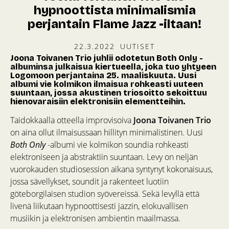
hypnoottista minimalismia
perjantain Flame Jazz -iltaan!
22.3.2022
UUTISET
Joona Toivanen Trio juhlii odotetun Both Only -
albuminsa julkaisua kiertueella, joka tuo yhtyeen
Logomoon perjantaina 25. maaliskuuta. Uusi
albumi vie kolmikon ilmaisua rohkeasti uuteen
suuntaan, jossa akustinen triosoitto sekoittuu
hienovaraisiin elektronisiin elementteihin.
Taidokkaalla otteella improvisoiva
Joona Toivanen Trio
on aina ollut ilmaisussaan hillityn minimalistinen. Uusi
Both Only
-albumi vie kolmikon soundia rohkeasti
elektroniseen ja abstraktiin suuntaan. Levy on neljän
vuorokauden studiosession aikana syntynyt kokonaisuus,
jossa sävellykset, soundit ja rakenteet luotiin
göteborgilaisen studion syövereissä. Sekä levyllä että
livenä liikutaan hypnoottisesti jazzin, elokuvallisen
musiikin ja elektronisen ambientin maailmassa.