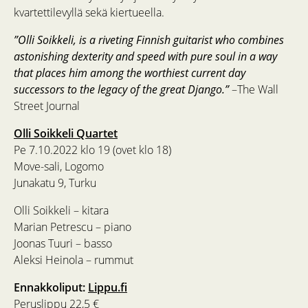
kvartettilevyllä sekä kiertueella.
”Olli Soikkeli, is a riveting Finnish guitarist who combines
astonishing dexterity and speed with pure soul in a way
that places him among the worthiest current day
successors to the legacy of the great Django.”
–The Wall
Street Journal
Olli Soikkeli Quartet
Pe 7.10.2022 klo 19 (ovet klo 18)
Move-sali, Logomo
Junakatu 9, Turku
Olli Soikkeli – kitara
Marian Petrescu – piano
Joonas Tuuri – basso
Aleksi Heinola – rummut
Ennakkoliput:
Lippu.fi
Peruslippu 22,5 €