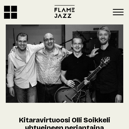
Kitaravirtuoosi Olli Soikkeli
yhtyeineen perjantaina