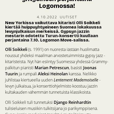
Logomossa!
4.10.2022
UUTISET
New Yorkissa vaikuttava kitaristi Olli Soikkeli
kiertää huippuyhtyeineen Suomea lokakuussa
levynjulkaisun merkeissä. Gypsyn jazzin
mestarin odotettu Turun-konsertti kuullaan
perjantaina 7.10. Logomon Move-salissa.
Olli Soikkeli
(s. 1991) on nuoresta iästään huolimatta
noussut yhdeksi maailman arvostetuimmista gypsy jazz -
kitaristeista. Nyt hän esiintyy Suomessa yhdessä Grammy-
palkitun pianisti
Marian Petrescun
, basisti
Joonas
Tuurin
ja rumpali
Aleksi Heinolan
kanssa. Nelikko
juhlistaa kiertueella uuden
Lentement Mademoiselle
-
levyn julkaisua, ja konserttiohjelmisto koostuu jazzin
kultakauden vähemmän tunnetuista klassikoista.
Olli Soikkeli tuli tunnetuksi
Django Reinhardtin
tulisieluisen musiikin tulkitsijana jo parikymppisenä.