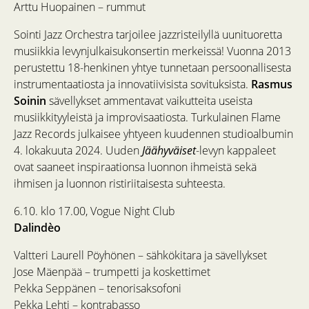
Arttu Huopainen – rummut
Sointi Jazz Orchestra tarjoilee jazzristeilyllä uunituoretta
musiikkia levynjulkaisukonsertin merkeissä! Vuonna 2013
perustettu 18-henkinen yhtye tunnetaan persoonallisesta
instrumentaatiosta ja innovatiivisista sovituksista.
Rasmus
Soinin
sävellykset ammentavat vaikutteita useista
musiikkityyleistä ja improvisaatiosta. Turkulainen Flame
Jazz Records julkaisee yhtyeen kuudennen studioalbumin
4. lokakuuta 2024. Uuden
Jäähyväiset
-levyn kappaleet
ovat saaneet inspiraationsa luonnon ihmeistä sekä
ihmisen ja luonnon ristiriitaisesta suhteesta.
6.10. klo 17.00, Vogue Night Club
Dalindèo
Valtteri Laurell Pöyhönen – sähkökitara ja sävellykset
Jose Mäenpää – trumpetti ja koskettimet
Pekka Seppänen – tenorisaksofoni
Pekka Lehti – kontrabasso