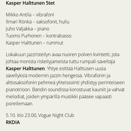
Kasper Halttunen 5tet
Mikko Antila – vibrafoni
Ilmari Rönkä – saksofonit, huilu
Juho Valjakka – piano
Tuomo Purhonen – kontrabasso
Kasper Halttunen – rummut
Lokakuun jazzristeilyn avaa nuoren polven kvintetti, jota
johtaa monista risteilyjameista tuttu rumpali-säveltäjä
Kasper Halttunen
. Yhtye esittää Halttusen uusia
sävellyksiä modernin jazzin hengessä. Vibrafonin ja
alttosaksofonin pehmeä yhteissointi yhdistyy perinteiseen
pianotrioon. Bändin soundissa korostuvat kauniit ja vahvat
melodiat, joiden ympärillä musiikki pääsee vapaasti
poreilemaan.
5.10. klo 23.00, Vogue Night Club
RKDIA