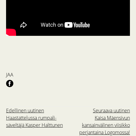
JAA
Edellinen uutinen
Seuraava uutinen
Haastattelussa rumpali-
Kaisa Mäensivun
säveltäjä Kasper Halttunen
kansainvälinen viisikko
perjantaina Logomossa!