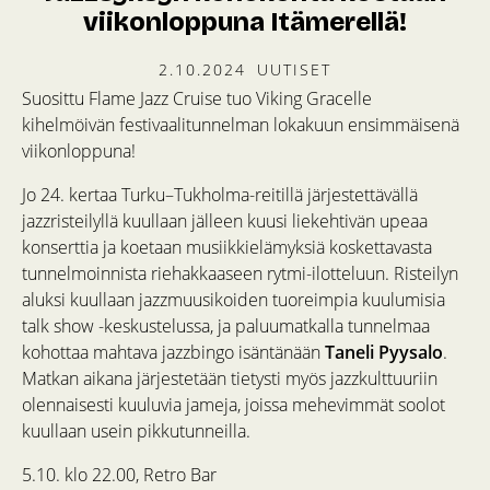
viikonloppuna Itämerellä!
2.10.2024
UUTISET
Suosittu Flame Jazz Cruise tuo Viking Gracelle
kihelmöivän festivaalitunnelman lokakuun ensimmäisenä
viikonloppuna!
Jo 24. kertaa Turku–Tukholma-reitillä järjestettävällä
jazzristeilyllä kuullaan jälleen kuusi liekehtivän upeaa
konserttia ja koetaan musiikkielämyksiä koskettavasta
tunnelmoinnista riehakkaaseen rytmi-ilotteluun. Risteilyn
aluksi kuullaan jazzmuusikoiden tuoreimpia kuulumisia
talk show -keskustelussa, ja paluumatkalla tunnelmaa
kohottaa mahtava jazzbingo isäntänään
Taneli Pyysalo
.
Matkan aikana järjestetään tietysti myös jazzkulttuuriin
olennaisesti kuuluvia jameja, joissa mehevimmät soolot
kuullaan usein pikkutunneilla.
5.10. klo 22.00, Retro Bar