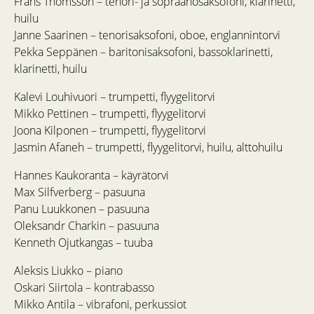
Frans Thomsson – tenori- ja sopraanosaksofoni, klarinetti,
huilu
Janne Saarinen – tenorisaksofoni, oboe, englannintorvi
Pekka Seppänen – baritonisaksofoni, bassoklarinetti,
klarinetti, huilu
Kalevi Louhivuori – trumpetti, flyygelitorvi
Mikko Pettinen – trumpetti, flyygelitorvi
Joona Kilponen – trumpetti, flyygelitorvi
Jasmin Afaneh – trumpetti, flyygelitorvi, huilu, alttohuilu
Hannes Kaukoranta – käyrätorvi
Max Silfverberg – pasuuna
Panu Luukkonen – pasuuna
Oleksandr Charkin – pasuuna
Kenneth Ojutkangas – tuuba
Aleksis Liukko – piano
Oskari Siirtola – kontrabasso
Mikko Antila – vibrafoni, perkussiot