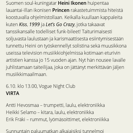
Suomen soul-kuningatar
Heini Ikonen
huipentaa
lauantai-illan ikonisen
Princen
rakastetuimmista hiteistä
koostuvalla ohjelmistollaan. Keikalla kuullaan kappaleita
kuten
Kiss
,
1999
ja
Let’s Go Crazy
, jotka takaavat
tanssikansalle todelliset funk-bileet! Taiturimaisesti
soljuvasta laulustaan ja karismaattisesta esiintymisestään
tunnettu Heini on työskennellyt solistina sekä muusikkona
useissa television musiikkiohjelmissa kotimaan eturivin
artistien kanssa jo 15 vuoden ajan. Nyt hän nousee lavalle
juhlistamaan taiteilijaa, joka on jättänyt merkittävän jäljen
musiikkimaailmaan.
6.10. klo 13.00, Vogue Night Club
VIRTA
Antti Hevosmaa – trumpetti, laulu, elektroniikka
Heikki Selamo – kitara, laulu, elektroniikka
Erik Fräki – rummut, lyömäsoittimet, elektroniikka
Sunnuntain paluumatkan alkajaisiksi tunnelmoi