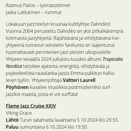
Rasmus Pailos – lyömäsoittimet
Jaska Lukkarinen – rummut
Lokakuun jazzrsteilyn kruunaa kulttiyhtye Dalindèo!
Vuonna 2004 perustettu Dalindèo on yksi pitkäikäisimpiä
kotimaisia jazzyhtyeitä. Räjähtävänä ja viihdyttävänä live-
yhtyeenä tunnetun sekstetin fanikunta on laajentunut
huomattavasti perinteisen jazz-yleisön ulkopuolelle.
Yhtyeen keväällä 2024 julkaistu kuudes albumi
Tropicalia
Nordica
tarjoilee ajatonta, energistä, viihdyttävää ja
psykedeelistä rautalanka-jazzia Emma-palkitun Kallio-
levyn tyyliin. Yhtyeenjohtaja
Valtteri Laurell
Pöyhönen
kuvailee musiikkia postmoderniksi surf-
jazziksi maasta, jossa ei voi surffata!
Flame Jazz Cruise XXIV
Viking Grace
Lähtö
Turun satamasta lauantaina 5.10.2024 klo 20.55.
Paluu
sunnuntaina 6.10.2024 klo 19.50.