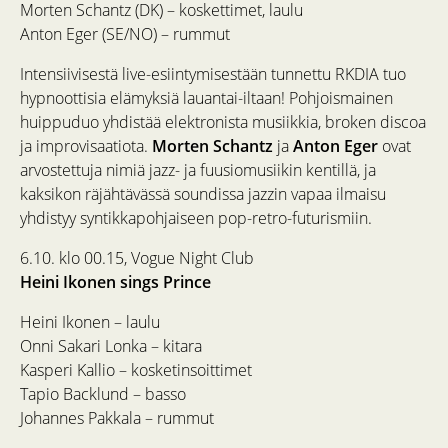
Morten Schantz (DK) – koskettimet, laulu
Anton Eger (SE/NO) – rummut
Intensiivisestä live-esiintymisestään tunnettu RKDIA tuo
hypnoottisia elämyksiä lauantai-iltaan! Pohjoismainen
huippuduo yhdistää elektronista musiikkia, broken discoa
ja improvisaatiota.
Morten Schantz
ja
Anton Eger
ovat
arvostettuja nimiä jazz- ja fuusiomusiikin kentillä, ja
kaksikon räjähtävässä soundissa jazzin vapaa ilmaisu
yhdistyy syntikkapohjaiseen pop-retro-futurismiin.
6.10. klo 00.15, Vogue Night Club
Heini Ikonen sings Prince
Heini Ikonen – laulu
Onni Sakari Lonka – kitara
Kasperi Kallio – kosketinsoittimet
Tapio Backlund – basso
Johannes Pakkala – rummut