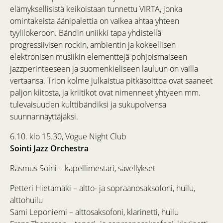
elämyksellisistä keikoistaan tunnettu VIRTA, jonka
omintakeista äänipalettia on vaikea ahtaa yhteen
tyylilokeroon. Bändin uniikki tapa yhdistellä
progressiivisen rockin, ambientin ja kokeellisen
elektronisen musiikin elementtejä pohjoismaiseen
jazzperinteeseen ja suomenkieliseen lauluun on vailla
vertaansa. Trion kolme julkaistua pitkäsoittoa ovat saaneet
paljon kiitosta, ja kriitikot ovat nimenneet yhtyeen mm.
tulevaisuuden kulttibändiksi ja sukupolvensa
suunnannäyttäjäksi.
6.10. klo 15.30, Vogue Night Club
Sointi Jazz Orchestra
Rasmus Soini – kapellimestari, sävellykset
Petteri Hietamäki – altto- ja sopraanosaksofoni, huilu,
alttohuilu
Sami Leponiemi – alttosaksofoni, klarinetti, huilu