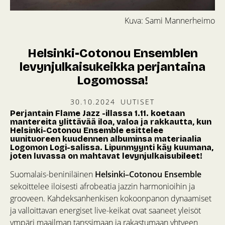
Kuva: Sami Mannerheimo
Helsinki-Cotonou Ensemblen
levynjulkaisukeikka perjantaina
Logomossa!
30.10.2024
UUTISET
Perjantain Flame Jazz -illassa 1.11. koetaan
mantereita ylittävää iloa, valoa ja rakkautta, kun
Helsinki-Cotonou Ensemble esittelee
uunituoreen kuudennen albuminsa materiaalia
Logomon Logi-salissa. Lipunmyynti käy kuumana,
joten luvassa on mahtavat levynjulkaisubileet!
Suomalais-beniniläinen
Helsinki–Cotonou Ensemble
sekoittelee iloisesti afrobeatia jazzin harmonioihin ja
grooveen. Kahdeksanhenkisen kokoonpanon dynaamiset
ja valloittavan energiset live-keikat ovat saaneet yleisöt
ympäri maailman tanssimaan ja rakastumaan yhtyeen