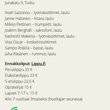
Junakatu 9, Turku
Noël Saïzonou – lyömäsoittimet, laulu
Janne Halonen – kitara, laulu
Mikko Pettinen – trumpetti, laulu
Joakim Berghäll – saksofoni, laulu
Kasheshi Makena – lyömäsoittimet, laulu
Visa Oscar – kosketinsoittimet
Sampo Riskilä – basso, laulu
Juha Räsänen – rummut, laulu
Ennakkoliput:
Lippu.fi
Peruslippu 25 €
Eläkeläislippu 23 €
S-etulippu 22,5 €
Opiskelijat 15 €
Lapset 7-17 v. 15 €
Alle 7-vuotiaat ilmaiseksi (huoltajan seurassa)