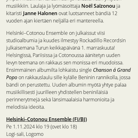
musiikkiin. Laulaja ja lyömäsoittaja
Noël Saïzonou
ja
kitaristi
Janne Halonen
ovat luotsanneet bändiä 12
vuoden ajan kiertäen neljällä eri mantereella.
Helsinki–Cotonou Ensemble on julkaissut viisi
studioalbumia ja kuudes ilmestyy Rockadillo Recordsin
julkaisemana Turun keikkapäivänä 1. marraskuuta!
Helsingissä, Pariisissa ja Cotonoussa äänitetyn uuden
levyn teemana on rakkaus sen monissa eri muodoissa.
Ensimmäinen albumilta lohkaistu single
Chanson á Grand
Popo
on rakkauslaulu sille kylälle Beninin rannikolla, jossa
bändi on perustettu. Uuden albumin myötä yhtye palaa
musiikillisesti juurilleen yhdistellen beniniläisiä
perinnerytmejä sekä länsimaalaisia harmonioita ja
melodisia ideoita.
Helsinki–Cotonou Ensemble (FI/BJ)
Pe 1.11.2024 klo 19 (ovet klo 18)
Logi-sali, Logomo