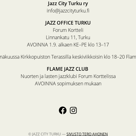
Jazz City Turku ry
info@jazzcityturku.fi
JAZZ OFFICE TURKU
Forum Kortteli
Linnankatu 11, Turku
AVOINNA 1.9. alkaen KE–PE klo 13–17
äkuussa Kirkkopuiston Terassilla keskiviikkoisin klo 18–20 Fla
FLAME JAZZ CLUB
Nuorten ja lasten jazzklubi Forum Korttelissa
AVOINNA sopimuksen mukaan
© JAZZ CITY TURKU —
SIVUSTO
TERO AHONEN