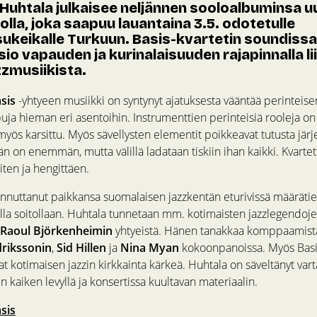
i Huhtala julkaisee neljännen sooloalbuminsa u
la, joka saapuu lauantaina 3.5. odotetulle
sukeikalle Turkuun. Basis-kvartetin soundissa
sio vapauden ja kurinalaisuuden rajapinnalla l
zmusiikista.
sis
-yhtyeen musiikki on syntynyt ajatuksesta vääntää perinteise
puja hieman eri asentoihin. Instrumenttien perinteisiä rooleja on
myös karsittu. Myös sävellysten elementit poikkeavat tutusta järj
on enemmän, mutta välillä ladataan tiskiin ihan kaikki. Kvartett
iten ja hengittäen.
innuttanut paikkansa suomalaisen jazzkentän eturivissä määrätiet
lla soitollaan. Huhtala tunnetaan mm. kotimaisten jazzlegendoj
Raoul Björkenheimin
yhtyeistä. Hänen tanakkaa komppaamist
drikssonin
,
Sid Hillen
ja
Nina Myan
kokoonpanoissa. Myös Basi
t kotimaisen jazzin kirkkainta kärkeä. Huhtala on säveltänyt vart
en kaiken levyllä ja konsertissa kuultavan materiaalin.
sis