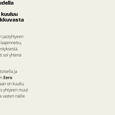
udella
 kuuluu
iikkuvasta
n jazzyhtyeen
 laajennettu,
estyksestä.
i soi yhtenä
oisella ja
en
Eero
aan on kuultu
s-yhtyeen muut
a vasten näille