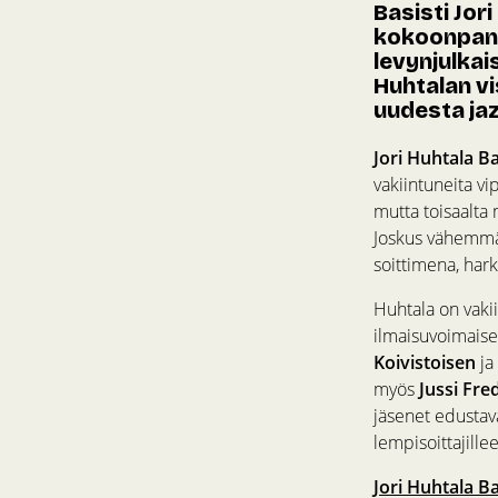
Basisti Jor
kokoonpanol
levynjulkai
Huhtalan vi
uudesta jaz
Jori Huhtala Ba
vakiintuneita vi
mutta toisaalta 
Joskus vähemmän 
soittimena, hark
Huhtala on vaki
ilmaisuvoimaise
Koivistoisen
ja
myös
Jussi Fre
jäsenet edustava
lempisoittajille
Jori Huhtala Ba