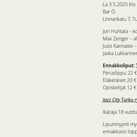
La 3.5.2025 klo
Bar Ö
Linnankatu 7, T
Jori Huhtala – k
Max Zenger – al
Jussi Kannaste –
Jaska Lukkarin
Ennakkoliput:
Peruslippu 22 €
Eläkeläiset 20 €
Opiskelijat 12 €
Jazz City Turku 
Ikäraja 18 vuott
Lipunmyynti myö
ennakkoon lopp