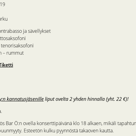
 19
urku
ontrabasso ja sävellykset
ttosaksofoni
 tenorisaksofoni
en – rummut
Tiketti
ry:n kannatusjäsenille
liput ovelta 2 yhden hinnalla (yht. 22 €)!
a.
s Bar Ö:n ovella konserttipäivänä klo 18 alkaen, mikäli tapahtu
uunmyyty. Esteetön kulku pyynnöstä takaoven kautta.