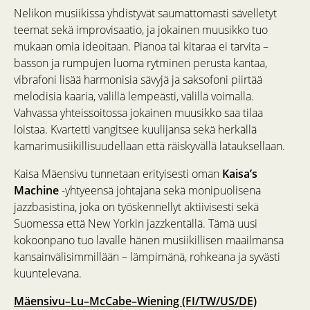
Nelikon musiikissa yhdistyvät saumattomasti sävelletyt
teemat sekä improvisaatio, ja jokainen muusikko tuo
mukaan omia ideoitaan. Pianoa tai kitaraa ei tarvita –
basson ja rumpujen luoma rytminen perusta kantaa,
vibrafoni lisää harmonisia sävyjä ja saksofoni piirtää
melodisia kaaria, välillä lempeästi, välillä voimalla.
Vahvassa yhteissoitossa jokainen muusikko saa tilaa
loistaa. Kvartetti vangitsee kuulijansa sekä herkällä
kamarimusiikillisuudellaan että räiskyvällä latauksellaan.
Kaisa Mäensivu tunnetaan erityisesti oman
Kaisa’s
Machine
-yhtyeensä johtajana sekä monipuolisena
jazzbasistina, joka on työskennellyt aktiivisesti sekä
Suomessa että New Yorkin jazzkentällä. Tämä uusi
kokoonpano tuo lavalle hänen musiikillisen maailmansa
kansainvälisimmillään – lämpimänä, rohkeana ja syvästi
kuuntelevana.
Mäensivu–Lu–McCabe–Wiening (FI/TW/US/DE)