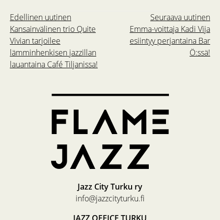
Edellinen uutinen
Seuraava uutinen
Kansainvälinen trio Quite
Emma-voittaja Kadi Vija
Vivian tarjoilee
esiintyy perjantaina Bar
lämminhenkisen jazzillan
Ö:ssä!
lauantaina Café Tiljanissa!
Jazz City Turku ry
info@jazzcityturku.fi
JAZZ OFFICE TURKU