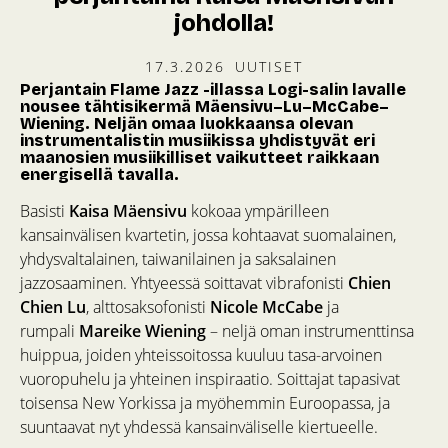
johdolla!
17.3.2026
UUTISET
Perjantain Flame Jazz -illassa Logi-salin lavalle
nousee tähtisikermä Mäensivu–Lu–McCabe–
Wiening. Neljän omaa luokkaansa olevan
instrumentalistin musiikissa yhdistyvät eri
maanosien musiikilliset vaikutteet raikkaan
energisellä tavalla.
Basisti
Kaisa Mäensivu
kokoaa ympärilleen
kansainvälisen kvartetin, jossa kohtaavat suomalainen,
yhdysvaltalainen, taiwanilainen ja saksalainen
jazzosaaminen. Yhtyeessä soittavat vibrafonisti
Chien
Chien Lu
, alttosaksofonisti
Nicole McCabe
ja
rumpali
Mareike Wiening
– neljä oman instrumenttinsa
huippua, joiden yhteissoitossa kuuluu tasa-arvoinen
vuoropuhelu ja yhteinen inspiraatio. Soittajat tapasivat
toisensa New Yorkissa ja myöhemmin Euroopassa, ja
suuntaavat nyt yhdessä kansainväliselle kiertueelle.