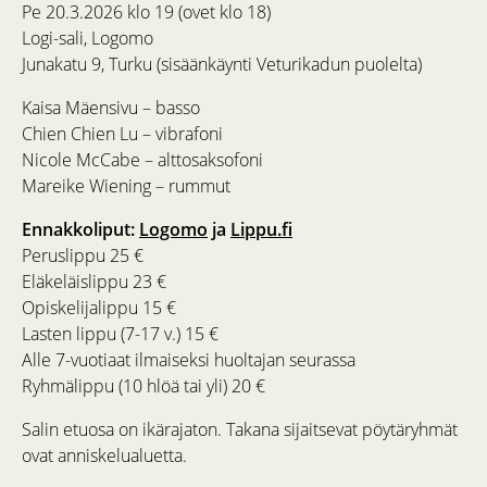
Pe 20.3.2026 klo 19 (ovet klo 18)
Logi-sali, Logomo
Junakatu 9, Turku (sisäänkäynti Veturikadun puolelta)
Kaisa Mäensivu – basso
Chien Chien Lu – vibrafoni
Nicole McCabe – alttosaksofoni
Mareike Wiening – rummut
Ennakkoliput:
Logomo
ja
Lippu.fi
Peruslippu 25 €
Eläkeläislippu 23 €
Opiskelijalippu 15 €
Lasten lippu (7-17 v.) 15 €
Alle 7-vuotiaat ilmaiseksi huoltajan seurassa
Ryhmälippu (10 hlöä tai yli) 20 €
Salin etuosa on ikärajaton. Takana sijaitsevat pöytäryhmät
ovat anniskelualuetta.