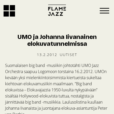
UMO ja Johanna Iivanainen
elokuvatunnelmissa
13.2.2012
UUTISET
Suomalaisen big band -musiikin johtotähti UMO Jazz
Orchestra saapuu Logomoon torstaina 16.2.2012. UMOn
kevään yksi mielenkiintoisimmista kiertueista sukeltaa
kiehtovan elokuvamusiikin maailmaan. ”Big band
elokuvissa – Elokuvajazzia 1950-luvulta nykypäivään”
sisältää Hollywood-elokuvista tuttua, nostalgista ja
jännittävää big band -musiikkia. Laulusolistina kuullaan
Johanna Iivanaista ja juontajana elokuva-asiantuntija Peter