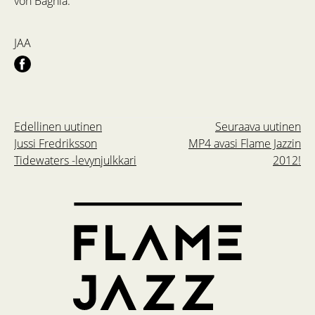
von Baghia.
JAA
Edellinen uutinen
Seuraava uutinen
Jussi Fredriksson
MP4 avasi Flame Jazzin
Tidewaters -levynjulkkari
2012!