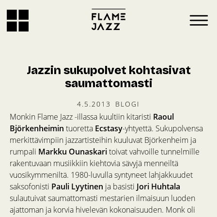
Jazzin sukupolvet kohtasivat
saumattomasti
4.5.2013
BLOGI
Monkin Flame Jazz -illassa kuultiin kitaristi
Raoul
Björkenheimin
tuoretta
Ecstasy
-yhtyettä. Sukupolvensa
merkittävimpiin jazzartisteihin kuuluvat Björkenheim ja
rumpali
Markku Ounaskari
toivat vahvoille tunnelmille
rakentuvaan musiikkiin kiehtovia sävyjä menneiltä
vuosikymmeniltä. 1980-luvulla syntyneet lahjakkuudet
saksofonisti
Pauli Lyytinen
ja basisti
Jori Huhtala
sulautuivat saumattomasti mestarien ilmaisuun luoden
ajattoman ja korvia hivelevän kokonaisuuden. Monk oli