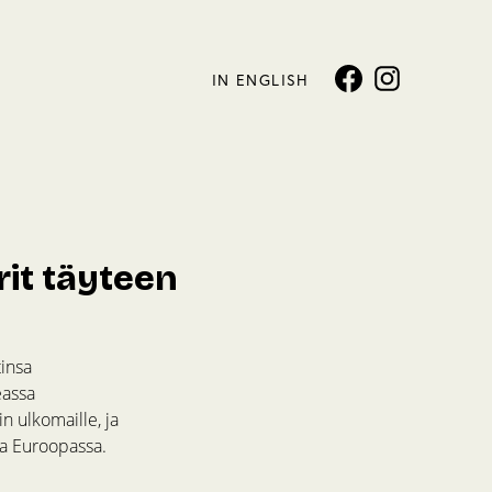
IN ENGLISH
rit täyteen
tinsa
eassa
n ulkomaille, ja
la Euroopassa.