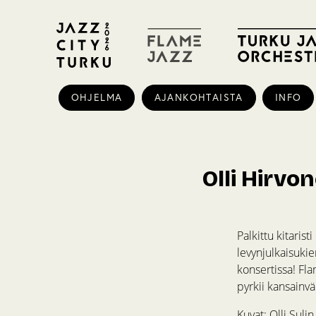
OHJELMA
AJANKOHTAISTA
INFO
Olli Hirvo
Palkittu kitaristi
levynjulkaisukie
konsertissa! Fl
pyrkii kansainv
Kuvat: Olli Sulin