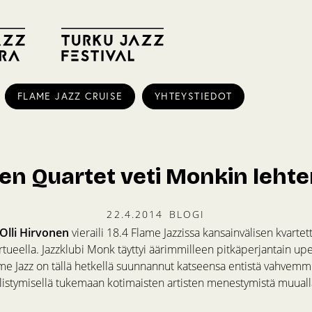
FLAME JAZZ CRUISE
YHTEYSTIEDOT
nen Quartet veti Monkin lehte
22.4.2014
BLOGI
Olli Hirvonen
vieraili 18.4 Flame Jazzissa kansainvälisen kvartet
rtueella. Jazzklubi Monk täyttyi äärimmilleen pitkäperjantain up
ame Jazz on tällä hetkellä suunnannut katseensa entistä vahvemmi
älistymisellä tukemaan kotimaisten artisten menestymistä muual