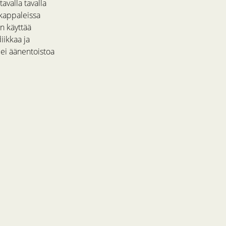
tavalla tavalla
 kappaleissa
on käyttää
iikkaa ja
 ei äänentoistoa