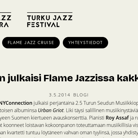
FLAME JAZZ CRUISE
YHTEYSTIEDOT
 julkaisi Flame Jazzissa ka
3.5.2014
BLOGI
NYConnection
julkaisi perjantaina 2.5 Turun Seudun Musiikkio
a toisen albuminsa
Urban Griot
. Liki täysi salillinen musiikinystäv
een Suomen kiertueen avauskonserttia. Pianisti
Roy Assaf
ja 
t koonneet loistavan kokoonpanon toteuttamaan musiikillisia vis
n kvartetti tuntuu löytäneen vahvan oman tyylinsä, jossa yhdisty