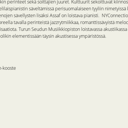
kin perinteet sekä soittajien juuret. Kulttuurit sekoittuvat kiinnos
elilaispianistin säveltämissä perisuomalaiseen tyyliin nimetyissä
enojen sävellysten lisäksi Assaf on loistava pianisti. NYConnecti
reella tavalla perinteistä jazzrytmiikkaa, romanttissävyistä melod
saatiota. Turun Seudun Musiikkiopiston loistavassa akustiikassa
ye olikin elementissään täysin akustisessa ympäristössä.