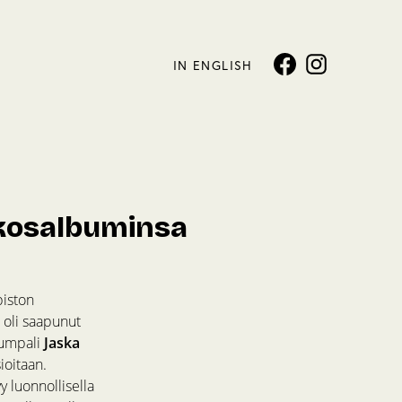
IN ENGLISH
kkosalbuminsa
piston
iä oli saapunut
rumpali
Jaska
ioitaan.
y luonnollisella