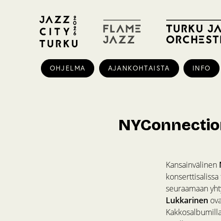
OHJELMA
AJANKOHTAISTA
INFO
NYConnection
Kansainvälinen
konserttisaliss
seuraamaan yhty
Lukkarinen
ova
Kakkosalbumillaa