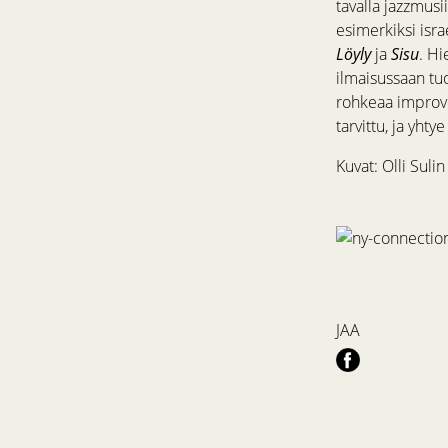
tavalla jazzmusii
esimerkiksi isra
Löyly
ja
Sisu
. Hi
ilmaisussaan tuo
rohkeaa improvi
tarvittu, ja yht
Kuvat: Olli Sulin
JAA