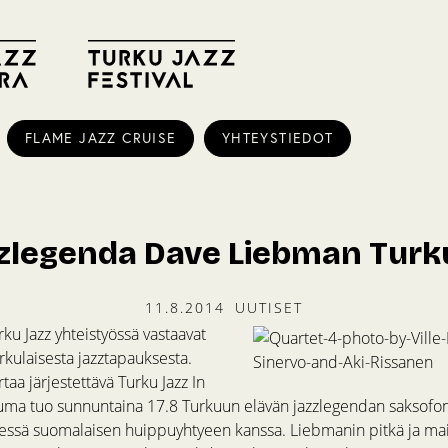
FLAME JAZZ CRUISE
YHTEYSTIEDOT
zlegenda Dave Liebman Tur
11.8.2014
UUTISET
rku Jazz yhteistyössä vastaavat
kulaisesta jazztapauksesta.
aa järjestettävä Turku Jazz In
ma tuo sunnuntaina 17.8 Turkuun elävän jazzlegendan saksofon
ssä suomalaisen huippuyhtyeen kanssa. Liebmanin pitkä ja mai