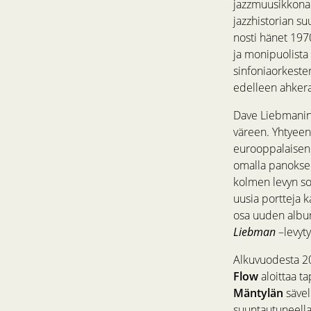
jazzmuusikkona 
jazzhistorian s
nosti hänet 1970
ja monipuolista 
sinfoniaorkester
edelleen ahkera
Dave Liebmanin 
väreen. Yhtyeen
eurooppalaisen 
omalla panoksel
kolmen levyn so
uusia portteja 
osa uuden album
Liebman
–levyty
Alkuvuodesta 20
Flow
aloittaa t
Mäntylän
sävel
suuntautuneella 