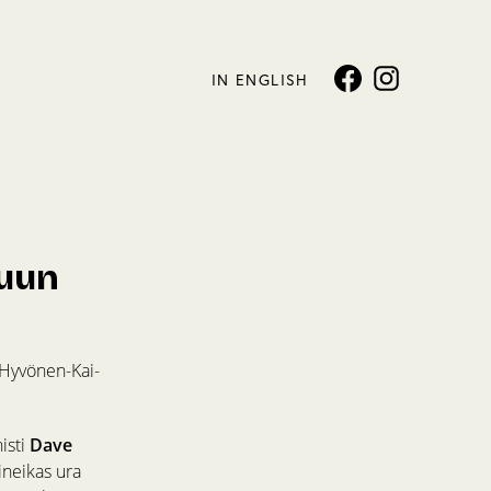
IN ENGLISH
kuun
isti
Dave
neikas ura