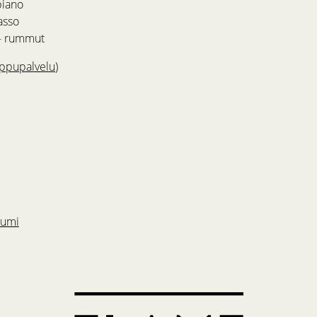
piano
asso
 – rummut
ippupalvelu
)
lbumi