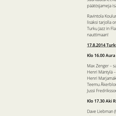
päätösjameja is
Ravintola Koulun
lisäksi tarjolla
Turku Jazz in F
nauttimaan!
17.8.2014 Turk
Klo 16.00 Aura
Max Zenger – s
Henri Mäntylä –
Henri Marjamäki
Teemu Åkerblo
Jussi Fredrikss
Klo 17.30 Aki 
Dave Liebman (