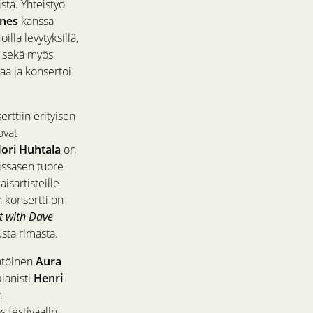
tä. Yhteistyö
ones
kanssa
lla levytyksillä,
na sekä myös
ää ja konsertoi
ttiin erityisen
ovat
Jori Huhtala
on
issasen tuore
sartisteille
 konsertti on
t with Dave
sta rimasta.
htöinen
Aura
pianisti
Henri
n
 festivaalin