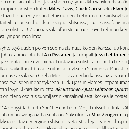
on muokannut taiteilijasta yhden nykymusiikin vahvimmista äänis
uurimpien artistien kuten
Miles Davis
,
Chick Corea
sekä
Elvin J
-luvulla suuren yleisön tietoisuuteen. Liebman on esiintynyt sadoi
taiteilijaa on kuultu lukuisissa pienyhtyeissä, soolosaksofonisti
ien solistina. 67-vuotias saksofonistisuuruus Dave Liebman kiert
sti ympäri maailmaa.
yhteistyö uuden polven suomalaismuusikoiden kanssa luo konser
 johtohahmot pianisti
Aki Rissanen
ja rumpali
Jussi Lehtonen
jazzkentän nousevia nimiä. Loistavana solistina tunnettu basisti
laan vaikuttanut bassonsoiton kehitykseen Suomessa. Pianisti R
pimus saksalaisen Ozella Music -levymerkin kanssa avaa suomalai
kansainväliseen menestykseen. Turku Jazz in Flames –tapahtuman
in levynjulkaisukiertuetta.
Aki Rissanen / Jussi Lehtonen Quarte
s on hieno osoitus suomijazzin kansainvälisesti korkealle nostetu
14 debyyttialbumin You´ll Hear From Me julkaissut turkulaislä
apahtuman svengaavalla setillään. Saksofonisti
Max Zengerin
ja 
lyksiä esittävä energinen yhtye on vetänyt saleja täyteen ulospäi
esiintymisellään. Aura Flow -yhtyeen rumpalin pallilla istuu myös