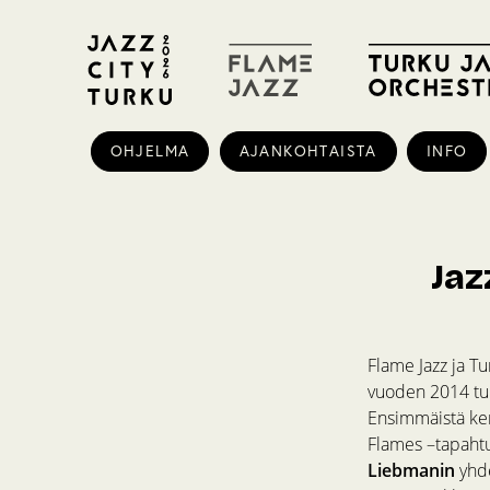
OHJELMA
AJANKOHTAISTA
INFO
Jaz
Flame Jazz ja Tu
vuoden 2014 tur
Ensimmäistä kert
Flames –tapahtu
Liebmanin
yhde