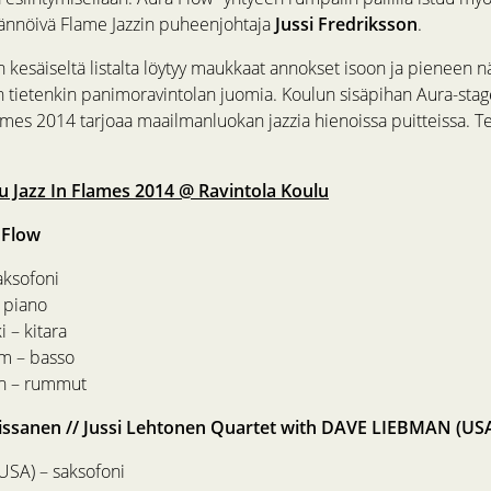
ännöivä Flame Jazzin puheenjohtaja
Jussi Fredriksson
.
 kesäiseltä listalta löytyy maukkaat annokset isoon ja pieneen n
 on tietenkin panimoravintolan juomia. Koulun sisäpihan Aura-stage
lames 2014 tarjoaa maailmanluokan jazzia hienoissa puitteissa. T
u Jazz In Flames 2014 @ Ravintola Koulu
 Flow
aksofoni
 piano
 – kitara
m – basso
on – rummut
Rissanen // Jussi Lehtonen Quartet with DAVE LIEBMAN (US
USA) – saksofoni