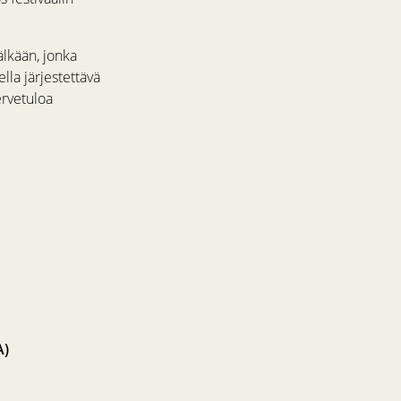
älkään, jonka
lla järjestettävä
ervetuloa
A)