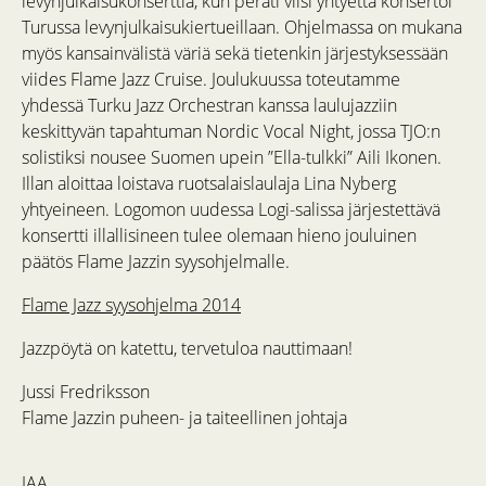
levynjulkaisukonserttia, kun peräti viisi yhtyettä konsertoi
Turussa levynjulkaisukiertueillaan. Ohjelmassa on mukana
myös kansainvälistä väriä sekä tietenkin järjestyksessään
viides Flame Jazz Cruise. Joulukuussa toteutamme
yhdessä Turku Jazz Orchestran kanssa laulujazziin
keskittyvän tapahtuman Nordic Vocal Night, jossa TJO:n
solistiksi nousee Suomen upein ”Ella-tulkki” Aili Ikonen.
Illan aloittaa loistava ruotsalaislaulaja Lina Nyberg
yhtyeineen. Logomon uudessa Logi-salissa järjestettävä
konsertti illallisineen tulee olemaan hieno jouluinen
päätös Flame Jazzin syysohjelmalle.
Flame Jazz syysohjelma 2014
Jazzpöytä on katettu, tervetuloa nauttimaan!
Jussi Fredriksson
Flame Jazzin puheen- ja taiteellinen johtaja
JAA