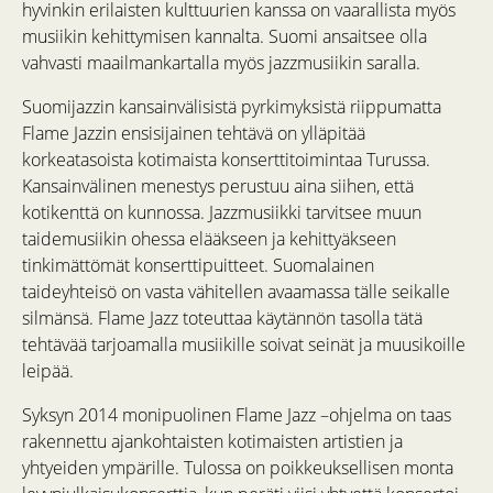
hyvinkin erilaisten kulttuurien kanssa on vaarallista myös
musiikin kehittymisen kannalta. Suomi ansaitsee olla
vahvasti maailmankartalla myös jazzmusiikin saralla.
Suomijazzin kansainvälisistä pyrkimyksistä riippumatta
Flame Jazzin ensisijainen tehtävä on ylläpitää
korkeatasoista kotimaista konserttitoimintaa Turussa.
Kansainvälinen menestys perustuu aina siihen, että
kotikenttä on kunnossa. Jazzmusiikki tarvitsee muun
taidemusiikin ohessa elääkseen ja kehittyäkseen
tinkimättömät konserttipuitteet. Suomalainen
taideyhteisö on vasta vähitellen avaamassa tälle seikalle
silmänsä. Flame Jazz toteuttaa käytännön tasolla tätä
tehtävää tarjoamalla musiikille soivat seinät ja muusikoille
leipää.
Syksyn 2014 monipuolinen Flame Jazz –ohjelma on taas
rakennettu ajankohtaisten kotimaisten artistien ja
yhtyeiden ympärille. Tulossa on poikkeuksellisen monta