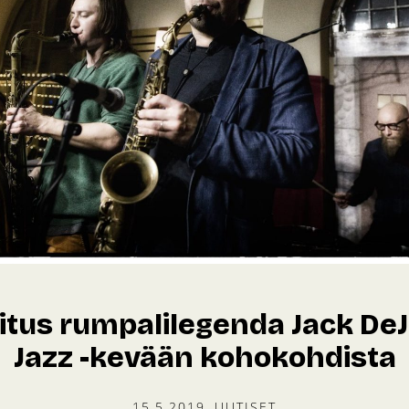
itus rumpalilegenda Jack DeJ
Jazz -kevään kohokohdista
15.5.2019
UUTISET