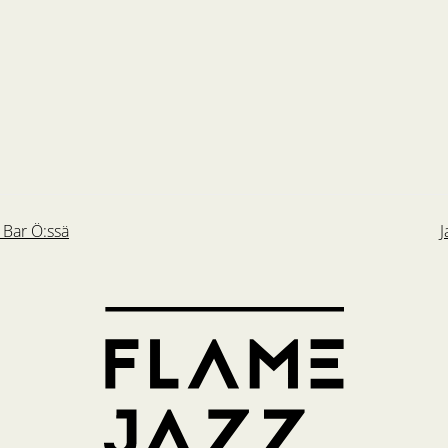
 Bar Ö:ssä
J