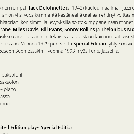
öinen rumpali
Jack DeJohnette
(s. 1942) kuuluu maailman jazz
Hän on viisi vuosikymmentä kestäneellä urallaan ehtinyt voittaa 
zzhistorian ikonisimmilla levytyksillä soittokumppaneinaan monet
trane
,
Miles Davis
,
Bill Evans
,
Sonny Rollins
ja
Thelonious M
sikkoa arvostetaan niin teknisistä taidoistaan kuin innovatiivisesta
attelustaan. Vuonna 1979 perustettu
Special Edition
-yhtye on vie
eseen Suomessakin – vuonna 1993 myös Turku Jazzeilla.
 saksofoni
 saksofoni
 – piano
basso
ummut
ited Edition plays Special Edition