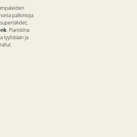
rumpaleiden
monia palkintoja
 supertähdet,
onk
. Pianistina
 tyylistään ja
rallut