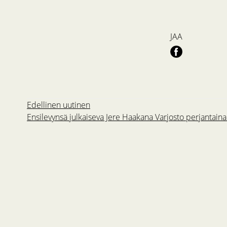
JAA
Edellinen uutinen
Ensilevynsä julkaiseva Jere Haakana Varjosto perjantaina