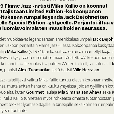
 Flame Jazz -artisti Mika Kallio on koonnut
ttajistaan Limited Edition -kokoonpanon
ituksena rumpalilegenda Jack DeJohnetten
le Special Edition -yhtyeelle. Perjantai-iltaa 
luomisvoimaisten muusikoiden seurassa.
hdet muokkaavat legendaarisen amerikkalaisrumpali
Jack DeJoh
een uskoon perjantain Flame Jazz -illassa. Kokoonpanoa käskyttä
ilija
Mika Kallio
(s.1974), jonka soittoa on aina määritellyt laaja-a
kyys ja kyky saada rummut soimaan säestettävää kokoonpanoa ri
on kutsunut lavalle rohkeat vapaiden äänten taiturit, saksofonistit
en
, pianisti
Alexi Tuomarilan
sekä basisti
Ville Herralan
.
z -taiteilijaksi valittu Mika Kallio tuntuu olevan kotonaan melke
nsa, mutta eniten häntä on kuultu yhtyeissä, joiden tyylillinen koti
puolelta, kuten
Gourmet
, laulaja
Mia Simanaisen Ahava
sekä
K
ti. Mika Kallio tunnetaan myös rohkeasta omasta tuotannostaan, jo
aaneet teokset lyömäsoittajalle ja tanssijalle sekä kolmen rump
tyeen tuotanto.