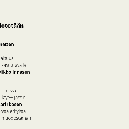
vietetään
netten
ä
laisuus,
kastuttavalla
Mikko Innasen
in missä
 löytyy jazzin
ari Ikosen
sta erityistä
alin muodostaman