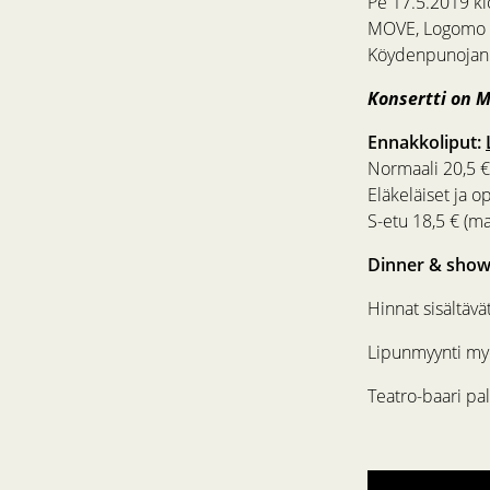
Pe 17.5.2019 kl
MOVE, Logomo
Köydenpunojank
Konsertti on M
Ennakkoliput:
Normaali 20,5 €
Eläkeläiset ja op
S-etu 18,5 € (ma
Dinner & show
Hinnat sisältävä
Lipunmyynti myö
Teatro-baari pal