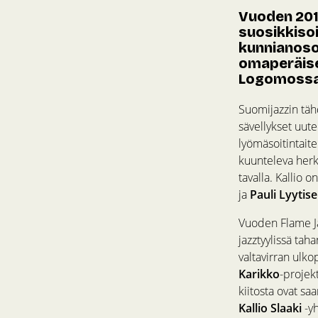
Vuoden 2019
suosikkisoi
kunnianoso
omaperäisel
Logomossa 
Suomijazzin tä
sävellykset uut
lyömäsoitintaite
kuunteleva herk
tavalla. Kallio 
ja
Pauli Lyytis
Vuoden Flame Jaz
jazztyylissä taha
valtavirran ulko
Karikko
-projek
kiitosta ovat s
Kallio Slaaki
-yh