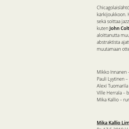
Chicagolaisläht
kärkijoukkoon. 
sekä soittaa ja
kuten
John Col
aloittanutta muu
abstraktista aj
muutamaan otte
Mikko Innanen –
Pauli Lyytinen –
Alexi Tuomarila
Ville Herrala – 
Mika Kallio – r
Mika Kallio Lim