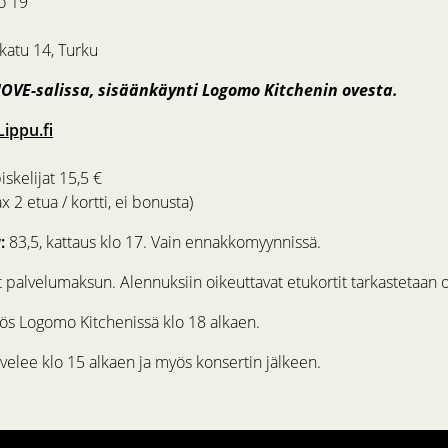
o 19
atu 14, Turku
OVE-salissa, sisäänkäynti Logomo Kitchenin ovesta.
Lippu.fi
iskelijat 15,5 €
x 2 etua / kortti, ei bonusta)
:
83,5, kattaus klo 17. Vain ennakkomyynnissä.
t palvelumaksun. Alennuksiin oikeuttavat etukortit tarkastetaan o
s Logomo Kitchenissä klo 18 alkaen.
velee klo 15 alkaen ja myös konsertin jälkeen.