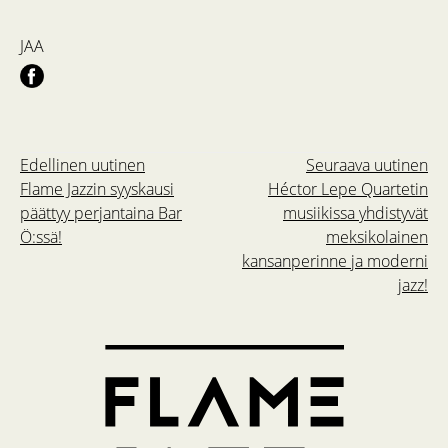
JAA
Edellinen uutinen
Seuraava uutinen
Flame Jazzin syyskausi
Héctor Lepe Quartetin
päättyy perjantaina Bar
musiikissa yhdistyvät
Ö:ssä!
meksikolainen
kansanperinne ja moderni
jazz!