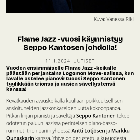
Kuva: Vanessa Riki
Flame Jazz -vuosi käynnistyy
Seppo Kantosen johdolla!
11.1.2024
UUTISET
Vuoden ensimmäiselle Flame Jazz -keikalle
päästään perjantaina Logomon Move-salissa, kun
lavalle astelee pianovirtuoosi Seppo Kantonen
tyylikkään trionsa ja uusien sävellystensä
kanssa!
Kevätkauden avauskeikalla kuullaan poikkeuksellisen
ansioituneiden jazzkonkareiden uutta kokoonpanoa.
Pitkän linjan pianisti ja säveltäjä
Seppo Kantonen
tekee
odotetun paluun jazzissa perinteisen piano-basso-
rummut -trion pariin yhdessä
Antti Lötjösen
ja
Markku
Ounaskarin
kanssa. Yhtye on perustettu alkuvuodesta