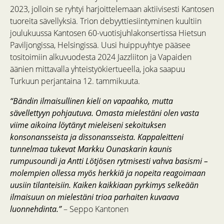
2023, jolloin se ryhtyi harjoittelemaan aktiivisesti Kantosen
tuoreita sävellyksiä. Trion debyyttiesiintyminen kuultiin
joulukuussa Kantosen 60-vuotisjuhlakonsertissa Hietsun
Paviljongissa, Helsingissä. Uusi huippuyhtye pääsee
tositoimiin alkuvuodesta 2024 Jazzliiton ja Vapaiden
äänien mittavalla yhteistyökiertueella, joka saapuu
Turkuun perjantaina 12. tammikuuta.
“Bändin ilmaisullinen kieli on vapaahko, mutta
sävellettyyn pohjautuva. Omasta mielestäni olen vasta
viime aikoina löytänyt mieleiseni sekoituksen
konsonansseista ja dissonansseista. Kappaleitteni
tunnelmaa tukevat Markku Ounaskarin kaunis
rumpusoundi ja Antti Lötjösen rytmisesti vahva basismi –
molempien ollessa myös herkkiä ja nopeita reagoimaan
uusiin tilanteisiin. Kaiken kaikkiaan pyrkimys selkeään
ilmaisuun on mielestäni trioa parhaiten kuvaava
luonnehdinta.”
– Seppo Kantonen