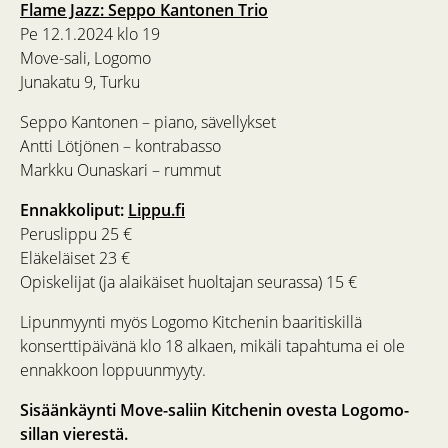
Flame Jazz: Seppo Kantonen Trio
Pe 12.1.2024 klo 19
Move-sali, Logomo
Junakatu 9, Turku
Seppo Kantonen – piano, sävellykset
Antti Lötjönen – kontrabasso
Markku Ounaskari – rummut
Ennakkoliput:
Lippu.fi
Peruslippu 25 €
Eläkeläiset 23 €
Opiskelijat (ja alaikäiset huoltajan seurassa) 15 €
Lipunmyynti myös Logomo Kitchenin baaritiskillä
konserttipäivänä klo 18 alkaen, mikäli tapahtuma ei ole
ennakkoon loppuunmyyty.
Sisäänkäynti Move-saliin Kitchenin ovesta Logomo-
sillan vierestä.