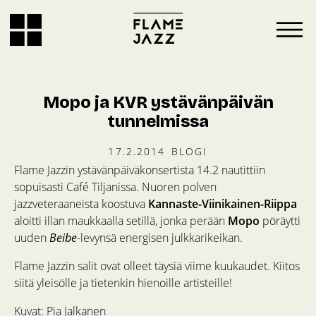
Mopo ja KVR ystävänpäivän
tunnelmissa
17.2.2014
BLOGI
Flame Jazzin ystävänpäiväkonsertista 14.2 nautittiin
sopuisasti Café Tiljanissa. Nuoren polven
jazzveteraaneista koostuva
Kannaste-Viinikainen-Riippa
aloitti illan maukkaalla setillä, jonka perään
Mopo
pöräytti
uuden
Beibe
-levynsä energisen julkkarikeikan.
Flame Jazzin salit ovat olleet täysiä viime kuukaudet. Kiitos
siitä yleisölle ja tietenkin hienoille artisteille!
Kuvat: Pia Jalkanen