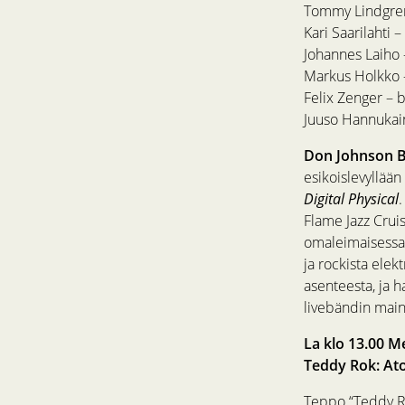
Tommy Lindgren 
Kari Saarilahti 
Johannes Laiho 
Markus Holkko –
Felix Zenger – 
Juuso Hannukai
Don Johnson B
esikoislevyllään
Digital Physical
Flame Jazz Crui
omaleimaisessa y
ja rockista ele
asenteesta, ja h
livebändin main
La klo 13.00 M
Teddy Rok: At
Teppo “Teddy R