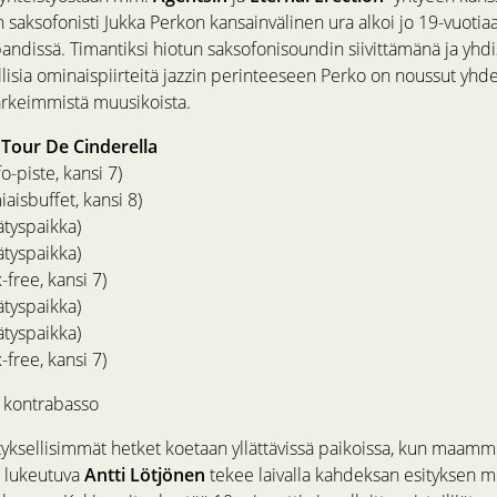
saksofonisti Jukka Perkon kansainvälinen ura alkoi jo 19-vuoti
andissä. Timantiksi hiotun saksofonisoundin siivittämänä ja yhd
lisia ominaispiirteitä jazzin perinteeseen Perko on noussut yhde
ärkeimmistä muusikoista.
 Tour De Cinderella
o-piste, kansi 7)
iaisbuffet, kansi 8)
lätyspaikka)
lätyspaikka)
-free, kansi 7)
lätyspaikka)
lätyspaikka)
-free, kansi 7)
– kontrabasso
lätyksellisimmät hetket koetaan yllättävissä paikoissa, kun maam
n lukeutuva
Antti Lötjönen
tekee laivalla kahdeksan esityksen m