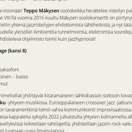
a-visionääri
Teppo Mäkysen
soolokeikka herättelee risteilyn pa
se VIII:llä vuonna 2016 kuultu Mäkysen soolokonsertti on piirtyn
ieliin yhtenä jazzristeilyjen ehdottomista tähtihetkistä, ja nyt tä
 uudelle yleisölle! Ambienttia tunnelmointia, elektronisia soundeja
distelevä ohjelmisto toimii kuin jazzhypnoosi!
age (kansi 8)
saksofoni
oinen – basso
mmut
onimelodiat yhdistyvät kitaramaiseen sähköbasson soittoon kovas
iku
-yhtyeen musiikissa. Eurooppalaiseen crossover jazz -jatkum
ion tavaramerkkinä toimii vahva kommunikointi improvisaatiossa. J
assa kappaleita syksyllä 2022 julkaistulta yhtyeen kolmannelta a
vellyksissä leikitellään tahtilajeilla, yhdistellään jazziin rock-vaiku
sti luomaan uusia ilmaisutapoja.