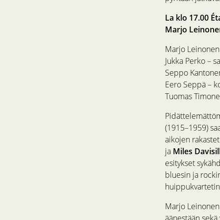
La klo 17.00 Ét
Marjo Leinonen
Marjo Leinonen 
Jukka Perko – s
Seppo Kantonen
Eero Seppä – k
Tuomas Timone
Pidättelemättöm
(1915–1959) saa
aikojen rakaste
ja
Miles Davisil
esitykset sykähd
bluesin ja rock
huippukvartetin
Marjo Leinonen 
äänestään sekä