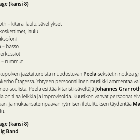
age (kansi 8)
h – kitara, laulu, sävellykset
koskettimet, laulu
aksofoni
n – basso
perkussiot
n – rummut
polven jazztaitureista muodostuvan
Peela
-sekstetin notkea gr
yökerho Étagessa. Yhtyeen persoonallinen musiikki ammentaa vaiku
neo-soulista. Peela esittää kitaristi-säveltäjä
Johannes Granrot
la on tilaa leikkiä ja improvisoida. Kuusikon vahvat persoonat eiv
siaan, ja mukaansatempaavan rytmisen ilotulituksen täydentää
Ma
lu.
age (kansi 8)
ig Band