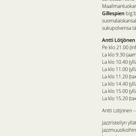
Maailmanluokan 
Gillespien
big b
suomalaiskansal
sukupolvensa t
Antti Lötjönen
Pe klo 21.00 (inf
La klo 9.30 (aam
La klo 10.40 (yl
La klo 11.00 (yl
La klo 11.20 (tax
La klo 14.40 (yl
La klo 15.00 (yl
La klo 15.20 (tax
Antti Lötjönen 
Jazzristeilyn yl
jazzmuusikoihi