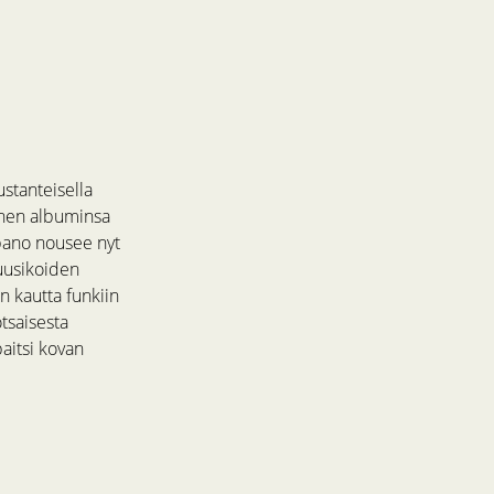
stanteisella
ännen albuminsa
npano nousee nyt
uusikoiden
n kautta funkiin
tsaisesta
paitsi kovan