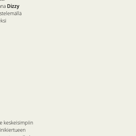
aana
Dizzy
istelemällä
ksi
me keskeisimpiin
inikiertueen