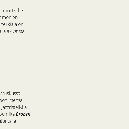
luumatkalle.
yt monien
tä herkkua on
 ja akustista
sa iskussa
oon itsensä
azzristeilyllä
lbumilta
Broken
tteita ja