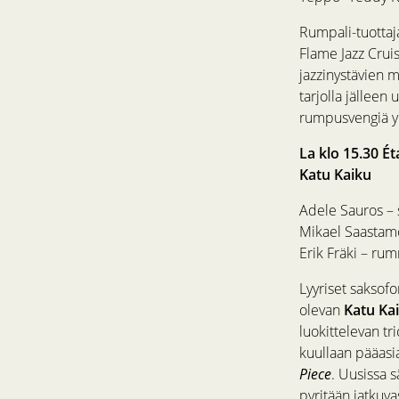
Rumpali-tuottaj
Flame Jazz Crui
jazzinystävien m
tarjolla jälleen
rumpusvengiä yh
La klo 15.30 Ét
Katu Kaiku
Adele Sauros – 
Mikael Saastam
Erik Fräki – ru
Lyyriset saksof
olevan
Katu Ka
luokittelevan tr
kuullaan pääasi
Piece
. Uusissa sä
pyritään jatkuva