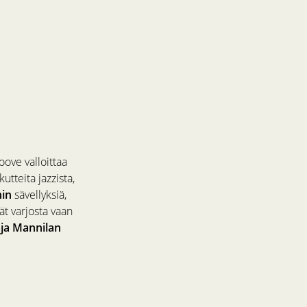
oove valloittaa
tteita jazzista,
hin
sävellyksiä,
ät varjosta vaan
ja Mannilan