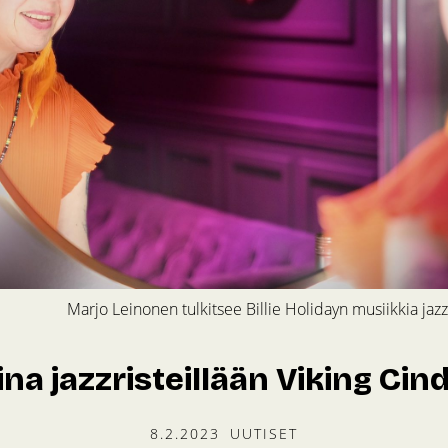
Marjo Leinonen tulkitsee Billie Holidayn musiikkia jazzr
na jazzristeillään Viking Cind
8.2.2023
UUTISET