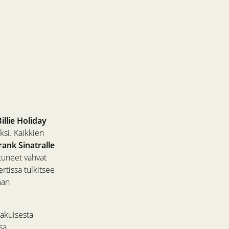
illie Holiday
si. Kaikkien
rank Sinatralle
tuneet vahvat
rtissa tulkitsee
man
akuisesta
sa.