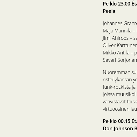
Pe klo 23.00 Ét
Peela
Johannes Granrot
Maja Mannila – 
Jimi Ahlroos – s
Oliver Karttune
Mikko Antila – 
Severi Sorjone
Nuoremman suku
risteilykansan 
funk-rockista ja 
joissa muusikoil
vahvistavat toi
virtuoosinen lau
Pe klo 00.15 Ét
Don Johnson B