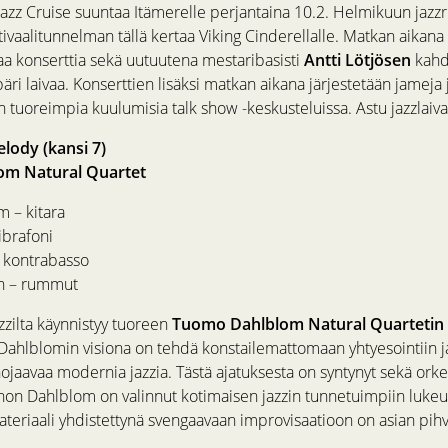
azz Cruise suuntaa Itämerelle perjantaina 10.2. Helmikuun jazzri
ivaalitunnelman tällä kertaa Viking Cinderellalle. Matkan aikana
aa konserttia sekä uutuutena mestaribasisti
Antti Lötjösen
kahd
ri laivaa. Konserttien lisäksi matkan aikana järjestetään jameja 
 tuoreimpia kuulumisia talk show -keskusteluissa. Astu jazzlaiva
elody (kansi 7)
m Natural Quartet
 – kitara
ibrafoni
– kontrabasso
en – rummut
zzilta käynnistyy tuoreen
Tuomo Dahlblom Natural Quartetin
 Dahlblomin visiona on tehdä konstailemattomaan yhtyesointiin j
ojaavaa modernia jazzia. Tästä ajatuksesta on syntynyt sekä orke
on Dahlblom on valinnut kotimaisen jazzin tunnetuimpiin lukeu
ateriaali yhdistettynä svengaavaan improvisaatioon on asian pihv