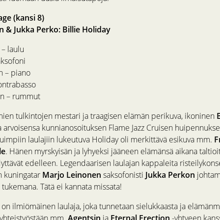
age (kansi 8)
 & Jukka Perko: Billie Holiday
– laulu
aksofoni
 – piano
ontrabasso
n – rummut
ien tulkintojen mestari ja traagisen elämän perikuva, ikoninen
B
 arvoisensa kunnianosoituksen Flame Jazz Cruisen huipennuksek
tuimpiin laulajiin lukeutuva Holiday oli merkittävä esikuva mm.
F
le
. Hänen myrskyisän ja lyhyeksi jääneen elämänsä aikana taltioi
yttävät edelleen. Legendaarisen laulajan kappaleita risteilykonse
in kuningatar
Marjo Leinonen
saksofonisti
Jukka Perkon
johta
 tukemana. Tätä ei kannata missata!
on ilmiömäinen laulaja, joka tunnetaan sielukkaasta ja elämänm
 yhteistyöstään mm.
Agentsin
ja
Eternal Erection
-yhtyeen kans