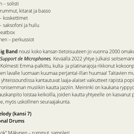
– solisti
– rummut, kitarat ja basso
– koskettimet
 saksofoni ja huilu
beatbox
nen – perkussiot
ig Band
nousi koko kansan tietoisuuteen jo vuonna 2000 omaku
Support de Microphones
. Keväällä 2022 yhtye julkaisi seitsem
. Kolmesti Emma-palkittu, kulta- ja platinarajoja rikkonut kokoo
sen lavalle luomaan kuumaa perjantai-illan huumaa! Taitavien m
hteissoundissa kantautuvat laaja-alaiset vaikutteet räpistä popi
ktronisemman musiikin kautta jazziin. Meininki on kaukana ryppyo
auskanpito loistaa keikoilla, joiden kautta yhtyeelle on kasvanut 
e, myös uskollinen seuraajakunta.
elody (kansi 7)
onal Drums
ok” Mäkynen – rummut, sampleri