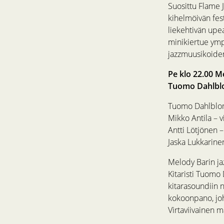
Suosittu Flame J
kihelmöivän fest
liekehtivän upe
minikiertue ympä
jazzmuusikoiden
Pe klo 22.00 M
Tuomo Dahlblo
Tuomo Dahlblom
Mikko Antila – v
Antti Lötjönen 
Jaska Lukkarin
Melody Barin ja
Kitaristi Tuomo
kitarasoundiin n
kokoonpano, joh
Virtaviivainen m