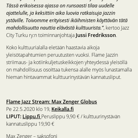
Tässä erikoisessa ajassa on runsaasti tilaa uudelle
ajattelulle, ja keksittiin aika luovia ratkaisuja jazzin
ystäville. Toivomme erityisesti ikäihmisten käyttävän tätä
mahdollisuutta nauttia elävästä kulttuurista.”
, kertoo Jazz
City Turku ry:n toiminnanjohtaja
Jussi Fredriksson
.
Koko kulttuurialalla eletään haastavia aikoja
yleisötapahtumien peruutusten vuoksi. Flame Jazzin
striimaus- ja kotiinkuljetuskeikkojen yhteydessä yleisöllä
on mahdollisuus osoittaa tukensa alalle myös lunastamalla
hieman hintavammat kulttuurinystävän kannatusliput.
Flame Jazz Stream: Max Zenger Globus
Pe 22.5.2020 klo 19,
Keikalla.fi
LIPUT:
Lippu.fi
Peruslippu 9,90 € / kulttuurinystävän
kannatuslippu 19,90 €
Max Zenger – saksofoni