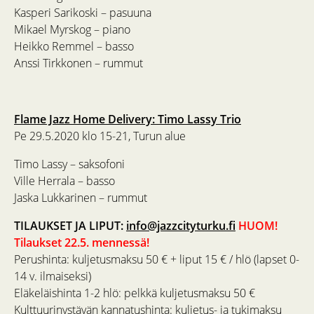
Kasperi Sarikoski – pasuuna
Mikael Myrskog – piano
Heikko Remmel – basso
Anssi Tirkkonen – rummut
Flame Jazz Home Delivery: Timo Lassy Trio
Pe 29.5.2020 klo 15-21, Turun alue
Timo Lassy – saksofoni
Ville Herrala – basso
Jaska Lukkarinen – rummut
TILAUKSET JA LIPUT:
info@jazzcityturku.fi
HUOM!
Tilaukset 22.5. mennessä!
Perushinta: kuljetusmaksu 50 € + liput 15 € / hlö (lapset 0-
14 v. ilmaiseksi)
Eläkeläishinta 1-2 hlö: pelkkä kuljetusmaksu 50 €
Kulttuurinystävän kannatushinta: kuljetus- ja tukimaksu