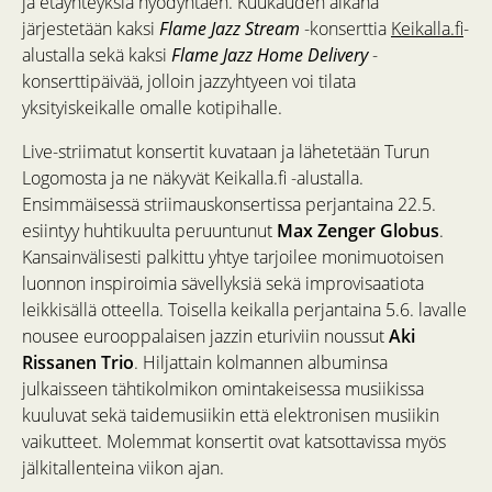
ja etäyhteyksiä hyödyntäen. Kuukauden aikana
järjestetään kaksi
Flame Jazz Stream
-konserttia
Keikalla.fi
-
alustalla sekä kaksi
Flame Jazz Home Delivery
-
konserttipäivää, jolloin jazzyhtyeen voi tilata
yksityiskeikalle omalle kotipihalle.
Live-striimatut konsertit kuvataan ja lähetetään Turun
Logomosta ja ne näkyvät Keikalla.fi -alustalla.
Ensimmäisessä striimauskonsertissa perjantaina 22.5.
esiintyy huhtikuulta peruuntunut
Max Zenger Globus
.
Kansainvälisesti palkittu yhtye tarjoilee monimuotoisen
luonnon inspiroimia sävellyksiä sekä improvisaatiota
leikkisällä otteella. Toisella keikalla perjantaina 5.6. lavalle
nousee eurooppalaisen jazzin eturiviin noussut
Aki
Rissanen Trio
. Hiljattain kolmannen albuminsa
julkaisseen tähtikolmikon omintakeisessa musiikissa
kuuluvat sekä taidemusiikin että elektronisen musiikin
vaikutteet. Molemmat konsertit ovat katsottavissa myös
jälkitallenteina viikon ajan.