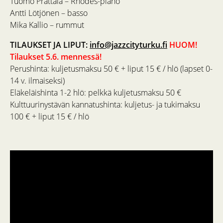
Tuomo Prättälä – Rhodes-piano
Antti Lötjönen – basso
Mika Kallio – rummut
TILAUKSET JA LIPUT:
info@jazzcityturku.fi
HUOM!
Tilaukset 5.6. mennessä!
Perushinta: kuljetusmaksu 50 € + liput 15 € / hlö (lapset 0-
14 v. ilmaiseksi)
Eläkeläishinta 1-2 hlö: pelkkä kuljetusmaksu 50 €
Kulttuurinystävän kannatushinta: kuljetus- ja tukimaksu
100 € + liput 15 € / hlö