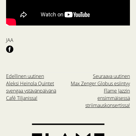
JAA
Edellinen uutinen
Seuraava uutinen
Aleksi Heinola Quintet
Max Zenger Globus esiintyy
svengaa ystävänpäivänä
Flame Jazzin
Café Tiljanissa!
ensimmäisessä
striimauskonsertissa!