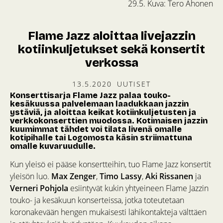
29.5. Kuva: Tero Ahonen
Flame Jazz aloittaa livejazzin
kotiinkuljetukset sekä konsertit
verkossa
13.5.2020
UUTISET
Konserttisarja Flame Jazz palaa touko-
kesäkuussa palvelemaan laadukkaan jazzin
ystäviä, ja aloittaa keikat kotiinkuljetusten ja
verkkokonserttien muodossa. Kotimaisen jazzin
kuumimmat tähdet voi tilata livenä omalle
kotipihalle tai Logomosta käsin striimattuna
omalle kuvaruudulle.
Kun yleisö ei pääse konsertteihin, tuo Flame Jazz konsertit
yleisön luo.
Max Zenger
,
Timo Lassy
,
Aki Rissanen
ja
Verneri Pohjola
esiintyvät kukin yhtyeineen Flame Jazzin
touko- ja kesäkuun konserteissa, jotka toteutetaan
koronakevään hengen mukaisesti lähikontakteja välttäen