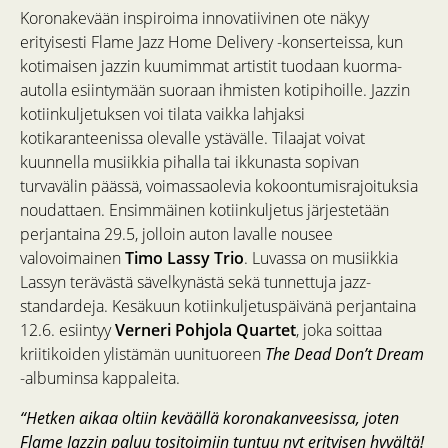
Koronakevään inspiroima innovatiivinen ote näkyy
erityisesti Flame Jazz Home Delivery -konserteissa, kun
kotimaisen jazzin kuumimmat artistit tuodaan kuorma-
autolla esiintymään suoraan ihmisten kotipihoille. Jazzin
kotiinkuljetuksen voi tilata vaikka lahjaksi
kotikaranteenissa olevalle ystävälle. Tilaajat voivat
kuunnella musiikkia pihalla tai ikkunasta sopivan
turvavälin päässä, voimassaolevia kokoontumisrajoituksia
noudattaen. Ensimmäinen kotiinkuljetus järjestetään
perjantaina 29.5, jolloin auton lavalle nousee
valovoimainen
Timo Lassy Trio
. Luvassa on musiikkia
Lassyn terävästä sävelkynästä sekä tunnettuja jazz-
standardeja. Kesäkuun kotiinkuljetuspäivänä perjantaina
12.6. esiintyy
Verneri Pohjola Quartet
, joka soittaa
kriitikoiden ylistämän uunituoreen
The Dead Don’t Dream
-albuminsa kappaleita.
“Hetken aikaa oltiin keväällä koronakanveesissa, joten
Flame Jazzin paluu tositoimiin tuntuu nyt erityisen hyvältä!